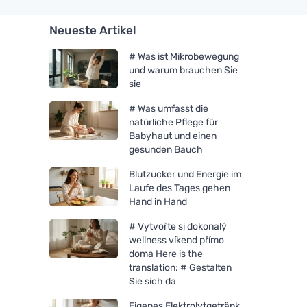
Neueste Artikel
# Was ist Mikrobewegung
und warum brauchen Sie
sie
# Was umfasst die
natürliche Pflege für
Babyhaut und einen
gesunden Bauch
Blutzucker und Energie im
Laufe des Tages gehen
Hand in Hand
# Vytvořte si dokonalý
wellness víkend přímo
doma Here is the
translation: # Gestalten
Sie sich da
Eigenes Elektrolytgetränk