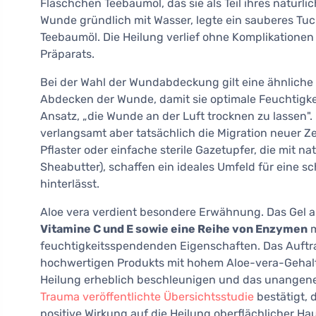
Fläschchen Teebaumöl, das sie als Teil ihres natürli
Wunde gründlich mit Wasser, legte ein sauberes Tuc
Teebaumöl. Die Heilung verlief ohne Komplikatione
Präparats.
Bei der Wahl der Wundabdeckung gilt eine ähnliche
Abdecken der Wunde, damit sie optimale Feuchtigkeit 
Ansatz, „die Wunde an der Luft trocknen zu lassen".
verlangsamt aber tatsächlich die Migration neuer Ze
Pflaster oder einfache sterile Gazetupfer, die mit n
Sheabutter), schaffen ein ideales Umfeld für eine s
hinterlässt.
Aloe vera verdient besondere Erwähnung. Das Gel au
Vitamine C und E sowie eine Reihe von Enzymen
m
feuchtigkeitsspendenden Eigenschaften. Das Auftrag
hochwertigen Produkts mit hohem Aloe-vera-Gehalt
Heilung erheblich beschleunigen und das unangen
Trauma veröffentlichte Übersichtsstudie
bestätigt, 
positive Wirkung auf die Heilung oberflächlicher Ha