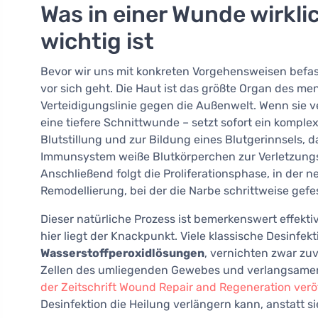
Was in einer Wunde wirkl
wichtig ist
Bevor wir uns mit konkreten Vorgehensweisen befasse
vor sich geht. Die Haut ist das größte Organ des me
Verteidigungslinie gegen die Außenwelt. Wenn sie ve
eine tiefere Schnittwunde – setzt sofort ein kompl
Blutstillung und zur Bildung eines Blutgerinnsels, 
Immunsystem weiße Blutkörperchen zur Verletzungss
Anschließend folgt die Proliferationsphase, in der 
Remodellierung, bei der die Narbe schrittweise gefes
Dieser natürliche Prozess ist bemerkenswert effekt
hier liegt der Knackpunkt. Viele klassische Desinfek
Wasserstoffperoxidlösungen
, vernichten zwar zu
Zellen des umliegenden Gewebes und verlangsamen 
der Zeitschrift Wound Repair and Regeneration verö
Desinfektion die Heilung verlängern kann, anstatt si