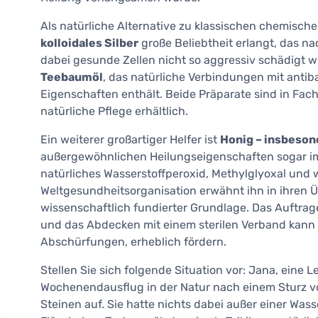
Als natürliche Alternative zu klassischen chemische
kolloidales Silber
große Beliebtheit erlangt, das n
dabei gesunde Zellen nicht so aggressiv schädigt wi
Teebaumöl
, das natürliche Verbindungen mit ant
Eigenschaften enthält. Beide Präparate sind in Fac
natürliche Pflege erhältlich.
Ein weiterer großartiger Helfer ist
Honig – insbeso
außergewöhnlichen Heilungseigenschaften sogar im 
natürliches Wasserstoffperoxid, Methylglyoxal und w
Weltgesundheitsorganisation erwähnt ihn in ihren Üb
wissenschaftlich fundierter Grundlage. Das Auftr
und das Abdecken mit einem sterilen Verband kann d
Abschürfungen, erheblich fördern.
Stellen Sie sich folgende Situation vor: Jana, eine L
Wochenendausflug in der Natur nach einem Sturz 
Steinen auf. Sie hatte nichts dabei außer einer Was