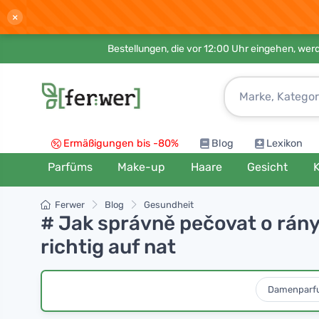
×
Bestellungen, die vor 12:00 Uhr eingehen, werd
Ermäßigungen bis -80%
Blog
Lexikon
Parfüms
Make-up
Haare
Gesicht
K
Ferwer
Blog
Gesundheit
# Jak správně pečovat o rán
richtig auf nat
Damenparf