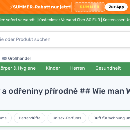
⚡
SUMMER-Rabatt nur jetzt!
SUMMER
Zur App
en sofort versandt. |
Kostenloser Versand über 80 EUR
| Kostenloser 
Großhandel
örper & Hygiene
Kinder
Herren
Gesundheit
y a odřeniny přírodně ## Wie ma
ums
Herrendüfte
Unisex-Parfums
Duft für Wohnung u