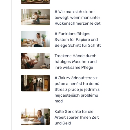
# Wie man sich sicher
bewegt, wenn man unter
Rückenschmerzen leidet
# Funktionsfähiges
System für Papiere und
Belege Schritt für Schritt
Trockene Hände durch
häufiges Waschen und
ihre wirksame Pflege
# Jak zvládnout stres z
práce a nenést ho domů
Urtekram Aloe vera
Urtekram Aloe vera
Stres z práce je jedním z
Zahnpasta 75ml BIO, VEG
Körperlotion 245ml 
nejčastějších problémů
mod
Kalte Gerichte für die
Arbeit sparen Ihnen Zeit
und Geld