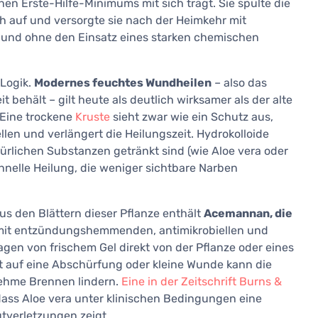
chen Erste-Hilfe-Minimums mit sich trägt. Sie spülte die
h auf und versorgte sie nach der Heimkehr mit
n und ohne den Einsatz eines starken chemischen
 Logik.
Modernes feuchtes Wundheilen
– also das
behält – gilt heute als deutlich wirksamer als der alte
 Eine trockene
Kruste
sieht zwar wie ein Schutz aus,
llen und verlängert die Heilungszeit. Hydrokolloide
atürlichen Substanzen getränkt sind (wie Aloe vera oder
chnelle Heilung, die weniger sichtbare Narben
s den Blättern dieser Pflanze enthält
Acemannan, die
it entzündungshemmenden, antimikrobiellen und
en von frischem Gel direkt von der Pflanze oder eines
 auf eine Abschürfung oder kleine Wunde kann die
ehme Brennen lindern.
Eine in der Zeitschrift Burns &
dass Aloe vera unter klinischen Bedingungen eine
utverletzungen zeigt.