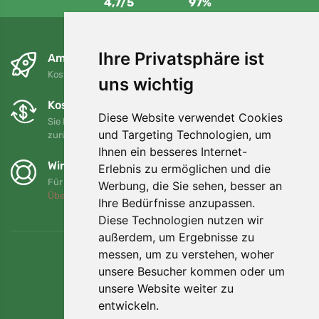
4,7/5
97%
Ihre Privatsphäre ist
Am nächsten Tag und kostenlos
Kostenloser Versand für Bestellungen über 80 EUR
uns wichtig
Kostenloser Umtausch und Rückgabe
Diese Website verwendet Cookies
Sie können Ihre Bestellung jederzeit innerhalb von 90 Tagen
und Targeting Technologien, um
zurückgeben oder umtauschen.
Ihnen ein besseres Internet-
Wir unterstützen Trees.org
Erlebnis zu ermöglichen und die
Für jede Bestellung pflanzen wir einen Baum! Mehr lesen
Werbung, die Sie sehen, besser an
Über uns
.
Ihre Bedürfnisse anzupassen.
Diese Technologien nutzen wir
außerdem, um Ergebnisse zu
messen, um zu verstehen, woher
unsere Besucher kommen oder um
unsere Website weiter zu
entwickeln.