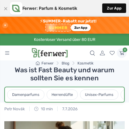
×
Ferwer: Parfum & Kosmetik
Zur App
⚡
SUMMER-Rabatt nur jetzt!
×
SUMMER
Zur App
Kostenloser Versand über 80 EUR
0
Ferwer
Blog
Kosmetik
Was ist Fast Beauty und warum
sollten Sie es kennen
Damenparfums
Herrendüfte
Unisex-Parfums
D
Petr Novák
10 min
7.7.2026