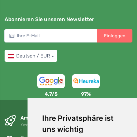
Abonnieren Sie unseren Newsletter
Einloggen
Deutsch / EUR
4,7/5
97%
Ihre Privatsphäre ist
Am nächsten Tag und kostenlos
Kostenloser Versand für Bestellungen über 80 EUR
uns wichtig