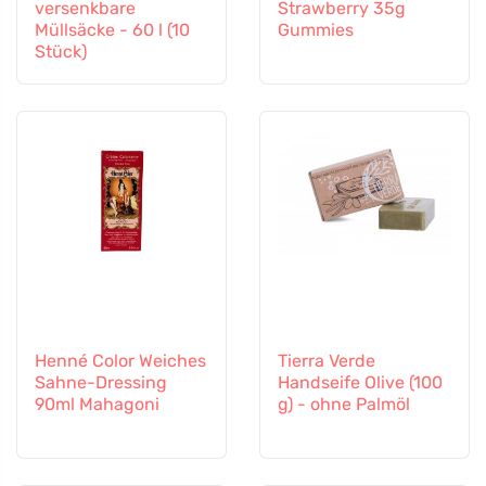
versenkbare
Strawberry 35g
Müllsäcke - 60 l (10
Gummies
Stück)
Henné Color Weiches
Tierra Verde
Sahne-Dressing
Handseife Olive (100
90ml Mahagoni
g) - ohne Palmöl