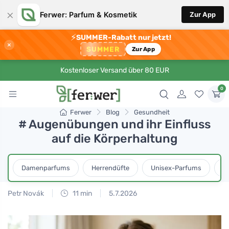
×
Ferwer: Parfum & Kosmetik
Zur App
⚡
SUMMER-Rabatt nur jetzt!
×
SUMMER
Zur App
Kostenloser Versand über 80 EUR
0
Ferwer
Blog
Gesundheit
# Augenübungen und ihr Einfluss
auf die Körperhaltung
Damenparfums
Herrendüfte
Unisex-Parfums
D
Petr Novák
11 min
5.7.2026