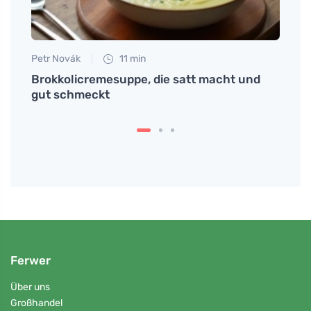
Petr Novák
11 min
Tomáš
Brokkolicremesuppe, die satt macht und
Wie m
gut schmeckt
Körpe
Ferwer
Über uns
Großhandel