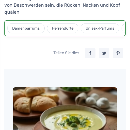
von Beschwerden sein, die Rücken, Nacken und Kopf
quälen.
Damenparfums
Herrendüfte
Unisex-Parfums
D
Teilen Sie dies