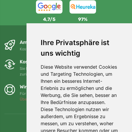
4,7/5
97%
Ihre Privatsphäre ist
Am nächsten Tag und kostenlos
Kostenloser Versand für Bestellungen über 80 EUR
uns wichtig
Kostenloser Umtausch und Rückgabe
Diese Website verwendet Cookies
Sie können Ihre Bestellung jederzeit innerhalb von 90 Tagen
und Targeting Technologien, um
zurückgeben oder umtauschen.
Ihnen ein besseres Internet-
Wir unterstützen Trees.org
Erlebnis zu ermöglichen und die
Für jede Bestellung pflanzen wir einen Baum! Mehr lesen
Werbung, die Sie sehen, besser an
Über uns
.
Ihre Bedürfnisse anzupassen.
Diese Technologien nutzen wir
außerdem, um Ergebnisse zu
messen, um zu verstehen, woher
unsere Besucher kommen oder um