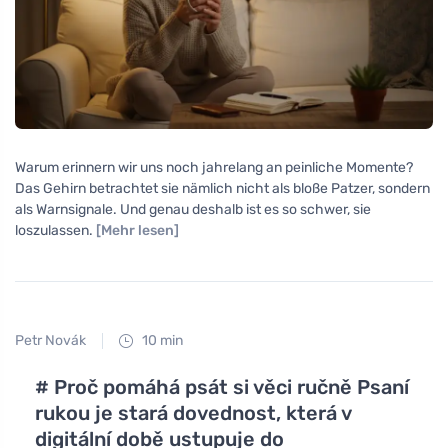
Warum erinnern wir uns noch jahrelang an peinliche Momente?
Das Gehirn betrachtet sie nämlich nicht als bloße Patzer, sondern
als Warnsignale. Und genau deshalb ist es so schwer, sie
loszulassen.
[Mehr lesen]
Petr Novák
10 min
# Proč pomáhá psát si věci ručně Psaní
rukou je stará dovednost, která v
digitální době ustupuje do