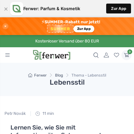
×
Ferwer: Parfum & Kosmetik
Zur App
⚡
SUMMER-Rabatt nur jetzt!
×
SUMMER
Zur App
Kostenloser Versand über 80 EUR
0
Ferwer
Blog
Thema - Lebensstil
Lebensstil
Petr Novák
11 min
Lernen Sie, wie Sie mit