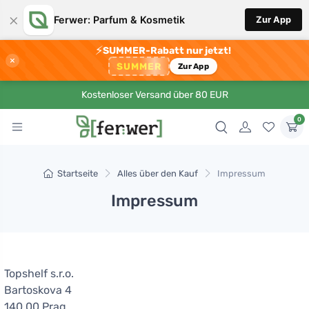
×
Ferwer: Parfum & Kosmetik
Zur App
⚡
SUMMER-Rabatt nur jetzt!
×
SUMMER
Zur App
Kostenloser Versand über 80 EUR
0
Startseite
Alles über den Kauf
Impressum
Impressum
Topshelf s.r.o.
Bartoskova 4
140 00 Prag