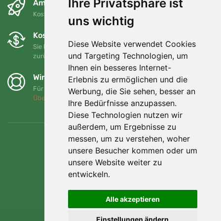
Ihre Privatsphäre ist
Am nächsten Tag und kostenlos
Kostenloser Versand für Bestellungen über 80 EUR
uns wichtig
Kostenloser Umtausch und Rückgabe
Diese Website verwendet Cookies
Sie können Ihre Bestellung jederzeit innerhalb von 90 Tagen
und Targeting Technologien, um
zurückgeben oder umtauschen.
Ihnen ein besseres Internet-
Wir unterstützen Trees.org
Erlebnis zu ermöglichen und die
Für jede Bestellung pflanzen wir einen Baum! Mehr lesen
Werbung, die Sie sehen, besser an
Über uns
.
Ihre Bedürfnisse anzupassen.
Diese Technologien nutzen wir
außerdem, um Ergebnisse zu
messen, um zu verstehen, woher
unsere Besucher kommen oder um
unsere Website weiter zu
entwickeln.
Alle akzeptieren
Einstellungen ändern