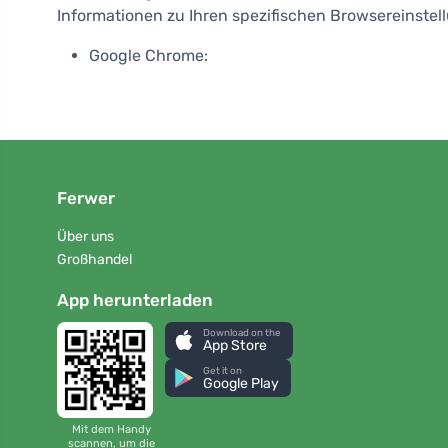
Informationen zu Ihren spezifischen Browsereinstel
Google Chrome:
Ferwer
Über uns
Großhandel
App herunterladen
Download on the
App Store
Get it on
Google Play
Mit dem Handy
scannen, um die