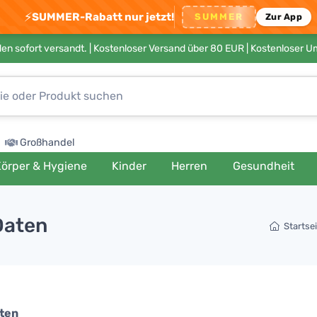
⚡
SUMMER-Rabatt nur jetzt!
SUMMER
Zur App
en sofort versandt. |
Kostenloser Versand über 80 EUR
| Kostenloser 
Großhandel
örper & Hygiene
Kinder
Herren
Gesundheit
Daten
Startse
ten