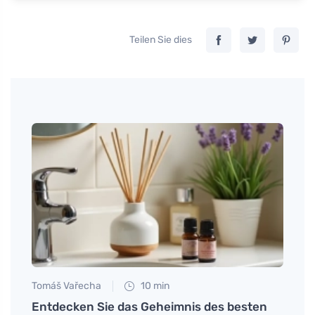
Teilen Sie dies
Tomáš Vařecha
10 min
Petr N
Entdecken Sie das Geheimnis des besten
Verna