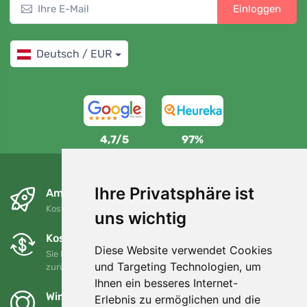
Einloggen
Deutsch / EUR
4,7/5
97%
Ihre Privatsphäre ist
Am nächsten Tag und kostenlos
Kostenloser Versand für Bestellungen über 80 EUR
uns wichtig
Kostenloser Umtausch und Rückgabe
Diese Website verwendet Cookies
Sie können Ihre Bestellung jederzeit innerhalb von 90 Tagen
und Targeting Technologien, um
zurückgeben oder umtauschen.
Ihnen ein besseres Internet-
Wir unterstützen Trees.org
Erlebnis zu ermöglichen und die