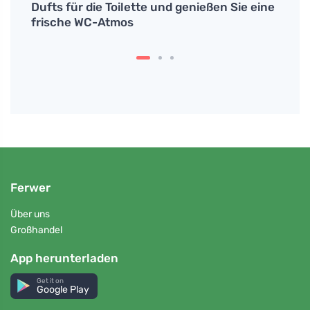
wenn
Dufts für die Toilette und genießen Sie eine
Ihre 
frische WC-Atmos
Ferwer
Über uns
Großhandel
App herunterladen
Get it on
Google Play