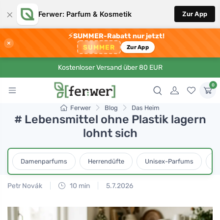
×
Ferwer: Parfum & Kosmetik
Zur App
⚡
SUMMER-Rabatt nur jetzt!
×
SUMMER
Zur App
Kostenloser Versand über 80 EUR
0
Ferwer
Blog
Das Heim
# Lebensmittel ohne Plastik lagern
lohnt sich
Damenparfums
Herrendüfte
Unisex-Parfums
D
Petr Novák
10 min
5.7.2026