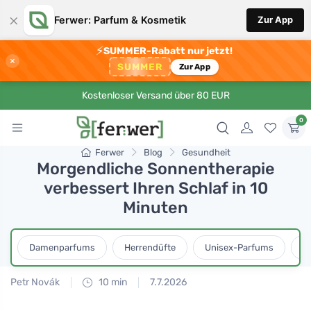
×
Ferwer: Parfum & Kosmetik
Zur App
⚡
SUMMER-Rabatt nur jetzt!
×
SUMMER
Zur App
Kostenloser Versand über 80 EUR
0
Ferwer
Blog
Gesundheit
Morgendliche Sonnentherapie
verbessert Ihren Schlaf in 10
Minuten
Damenparfums
Herrendüfte
Unisex-Parfums
D
Petr Novák
10 min
7.7.2026