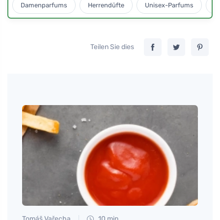
Damenparfums
Herrendüfte
Unisex-Parfums
D
Teilen Sie dies
Tomáš Vařecha
10 min
Martin