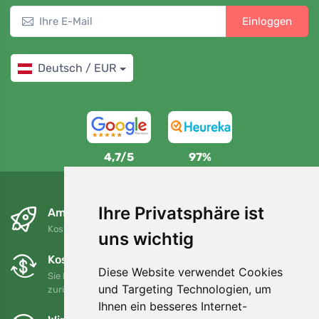
Einloggen
Deutsch / EUR
4,7/5
97%
Ihre Privatsphäre ist
Am nächsten Tag und kostenlos
Kostenloser Versand für Bestellungen über 80 EUR
uns wichtig
Kostenloser Umtausch und Rückgabe
Diese Website verwendet Cookies
Sie können Ihre Bestellung jederzeit innerhalb von 90 Tagen
und Targeting Technologien, um
zurückgeben oder umtauschen.
Ihnen ein besseres Internet-