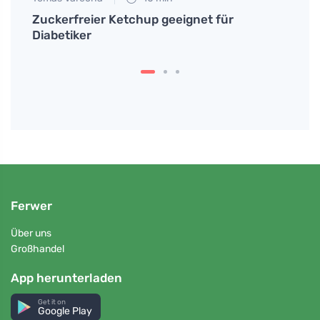
Zuckerfreier Ketchup geeignet für
Bevor
Diabetiker
erfah
Ferwer
Über uns
Großhandel
App herunterladen
Get it on
Google Play