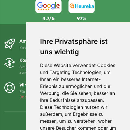
4,7/5
97%
Ihre Privatsphäre ist
Am nächsten Tag und kostenlos
Kostenloser Versand für Bestellungen über 80 EUR
uns wichtig
Kostenloser Umtausch und Rückgabe
Diese Website verwendet Cookies
Sie können Ihre Bestellung jederzeit innerhalb von 90 Tagen
und Targeting Technologien, um
zurückgeben oder umtauschen.
Ihnen ein besseres Internet-
Wir unterstützen Trees.org
Erlebnis zu ermöglichen und die
Für jede Bestellung pflanzen wir einen Baum! Mehr lesen
Werbung, die Sie sehen, besser an
Über uns
.
Ihre Bedürfnisse anzupassen.
Diese Technologien nutzen wir
außerdem, um Ergebnisse zu
messen, um zu verstehen, woher
unsere Besucher kommen oder um