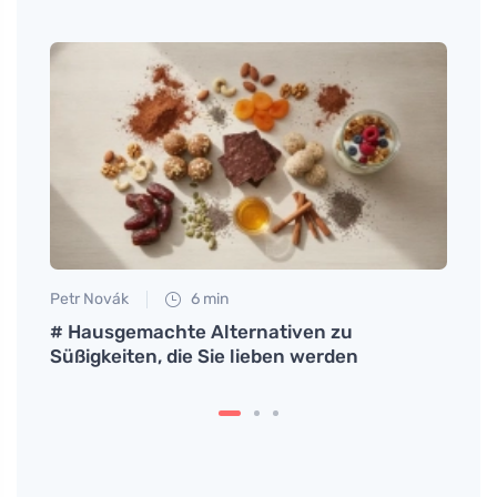
Petr Novák
6 min
Anna 
# Hausgemachte Alternativen zu
Entde
g und
Süßigkeiten, die Sie lieben werden
seine
Welt