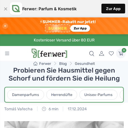
×
Ferwer: Parfum & Kosmetik
Zur App
⚡
SUMMER-Rabatt nur jetzt!
×
SUMMER
Zur App
Kostenloser Versand über 80 EUR
0
Ferwer
Blog
Gesundheit
Probieren Sie Hausmittel gegen
Schorf und fördern Sie die Heilung
Damenparfums
Herrendüfte
Unisex-Parfums
D
Tomáš Vařecha
6 min
17.12.2024