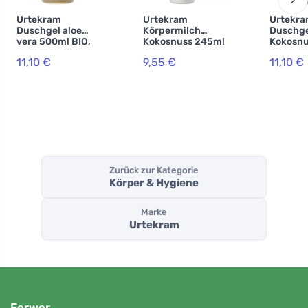
Urtekram
Urtekram
Urtekr
Duschgel aloe
Körpermilch
Duschge
vera 500ml BIO,
Kokosnuss 245ml
Kokosnu
VEG
BIO, VEG
BIO, VE
11,10 €
9,55 €
11,10 €
Zurück zur Kategorie
Körper & Hygiene
Marke
Urtekram
Ferwer