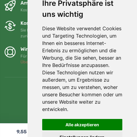
Ihre Privatsphäre ist
Am nächsten Tag und kostenlos
Kostenloser Versand für Bestellungen über 80 EUR
uns wichtig
Kostenloser Umtausch und Rückgabe
Diese Website verwendet Cookies
Sie können Ihre Bestellung jederzeit innerhalb von 90 Tagen
und Targeting Technologien, um
zurückgeben oder umtauschen.
Ihnen ein besseres Internet-
Wir unterstützen Trees.org
Erlebnis zu ermöglichen und die
Für jede Bestellung pflanzen wir einen Baum! Mehr lesen
Werbung, die Sie sehen, besser an
Über uns
.
Ihre Bedürfnisse anzupassen.
Diese Technologien nutzen wir
außerdem, um Ergebnisse zu
messen, um zu verstehen, woher
unsere Besucher kommen oder um
unsere Website weiter zu
entwickeln.
Alle akzeptieren
9,55
€
In den Warenkorb