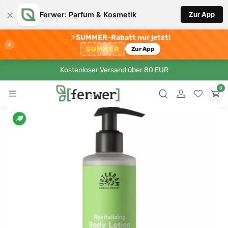
×
Ferwer: Parfum & Kosmetik
Zur App
⚡
SUMMER-Rabatt nur jetzt!
×
SUMMER
Zur App
Kostenloser Versand über 80 EUR
0