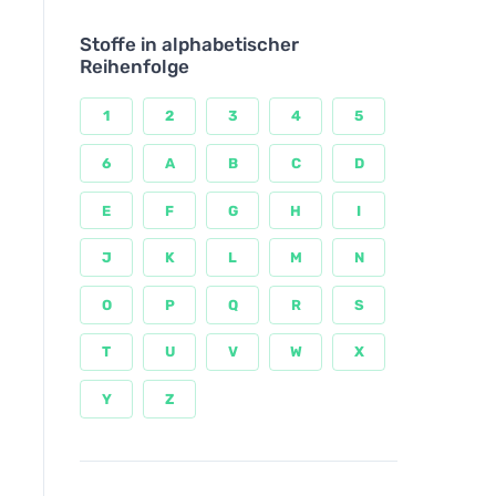
Stoffe in alphabetischer
Reihenfolge
1
2
3
4
5
6
A
B
C
D
E
F
G
H
I
J
K
L
M
N
O
P
Q
R
S
T
U
V
W
X
Y
Z