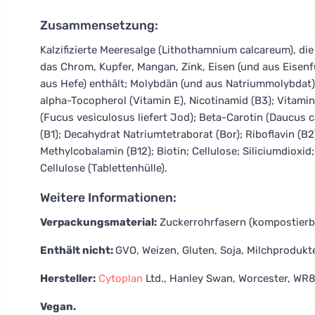
Zusammensetzung:
Kalzifizierte Meeresalge (Lithothamnium calcareum), d
das Chrom, Kupfer, Mangan, Zink, Eisen (und aus Eisen
aus Hefe) enthält; Molybdän (und aus Natriummolybdat)
alpha-Tocopherol (Vitamin E), Nicotinamid (B3); Vitamin
(Fucus vesiculosus liefert Jod); Beta-Carotin (Daucus c
(B1); Decahydrat Natriumtetraborat (Bor); Riboflavin (B2)
Methylcobalamin (B12); Biotin; Cellulose; Siliciumdioxid
Cellulose (Tablettenhülle).
Weitere Informationen:
Verpackungsmaterial:
Zuckerrohrfasern (kompostierb
Enthält nicht:
GVO, Weizen, Gluten, Soja, Milchprodukt
Hersteller:
Cytoplan
Ltd., Hanley Swan, Worcester, WR8
Vegan.