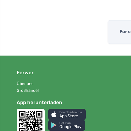
Für 
Ferwer
Über uns
Großhandel
App herunterladen
Download on the
App Store
Get it on
Google Play