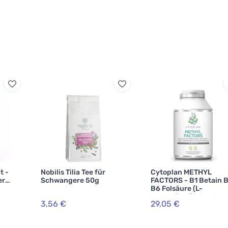
t -
Nobilis Tilia Tee für
Cytoplan METHYL
er
Schwangere 50g
FACTORS - B1 Betain 
B6 Folsäure (L-
Methylfolat) Vitamin 
3,56 €
29,05 €
und Zink, 60 Kapseln