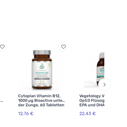
Cytoplan Vitamin B12,
Vegetology Vegetologie
B2
1000 µg Bioactive unter
Opti3 Flüssig. Omega-3
der Zunge, 60 Tabletten
EPA und DHA, mit
B12
Vitamin D, 150 ml
12,76 €
22,43 €