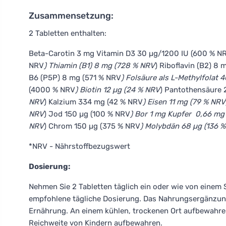
Zusammensetzung:
2 Tabletten enthalten:
Beta-Carotin 3 mg Vitamin D3 30 µg/1200 IU (600 % N
NRV
) Thiamin (B1) 8 mg (728 % NRV
) Riboflavin (B2) 8
B6 (P5P) 8 mg (571 % NRV
) Folsäure als L-Methylfolat
(4000 % NRV
) Biotin 12 µg (24 % NRV
) Pantothensäure
NRV
) Kalzium 334 mg (42 % NRV
) Eisen 11 mg (79 % NRV
NRV
) Jod 150 µg (100 % NRV
) Bor 1 mg Kupfer 0,66 mg
NRV
) Chrom 150 µg (375 % NRV
) Molybdän 68 µg (136 
*NRV - Nährstoffbezugswert
Dosierung:
Nehmen Sie 2 Tabletten täglich ein oder wie von einem 
empfohlene tägliche Dosierung. Das Nahrungsergänzungs
Ernährung. An einem kühlen, trockenen Ort aufbewahre
Reichweite von Kindern aufbewahren.