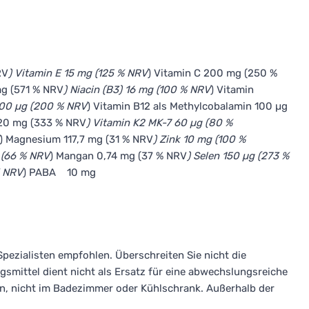
RV
) Vitamin E 15 mg (125 % NRV
) Vitamin C 200 mg (250 %
 mg (571 % NRV
) Niacin (B3) 16 mg (100 % NRV
) Vitamin
 400 µg (200 % NRV
) Vitamin B12 als Methylcobalamin 100 µg
 20 mg (333 % NRV
) Vitamin K2 MK-7 60 µg (80 %
) Magnesium 117,7 mg (31 % NRV
) Zink 10 mg (100 %
 (66 % NRV
) Mangan 0,74 mg (37 % NRV
) Selen 150 µg (273 %
% NRV
) PABA 10 mg
Spezialisten empfohlen. Überschreiten Sie nicht die
mittel dient nicht als Ersatz für eine abwechslungsreiche
n, nicht im Badezimmer oder Kühlschrank. Außerhalb der