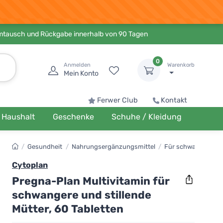
Umtausch und Rückgabe innerhalb von 90 Tagen
0
Anmelden
Warenkorb
Mein Konto
Ferwer Club
Kontakt
Haushalt
Geschenke
Schuhe / Kleidung
/
Gesundheit
/
Nahrungsergänzungsmittel
/
Für schwangere und
Cytoplan
Pregna-Plan Multivitamin für
schwangere und stillende
Mütter, 60 Tabletten