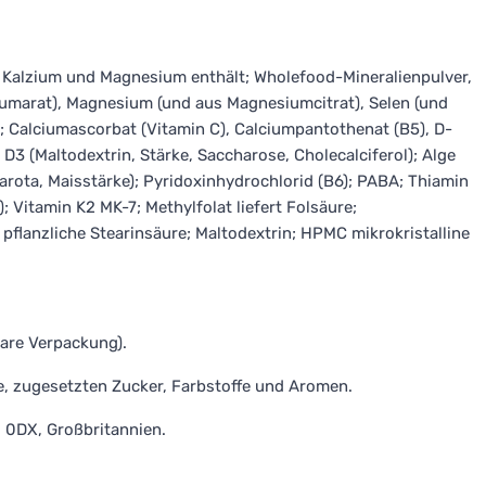
ie Kalzium und Magnesium enthält; Wholefood-Mineralienpulver,
fumarat), Magnesium (und aus Magnesiumcitrat), Selen (und
; Calciumascorbat (Vitamin C), Calciumpantothenat (B5), D-
 D3 (Maltodextrin, Stärke, Saccharose, Cholecalciferol); Alge
arota, Maisstärke); Pyridoxinhydrochlorid (B6); PABA; Thiamin
; Vitamin K2 MK-7; Methylfolat liefert Folsäure;
; pflanzliche Stearinsäure; Maltodextrin; HPMC mikrokristalline
are Verpackung).
e, zugesetzten Zucker, Farbstoffe und Aromen.
 0DX, Großbritannien.