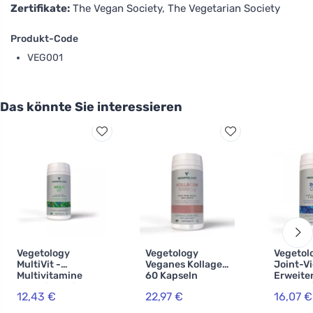
Zertifikate:
The Vegan Society, The Vegetarian Society
Produkt-Code
VEG001
Das könnte Sie interessieren
Vegetology
Vegetology
Vegetol
MultiVit -
Veganes Kollagen
Joint-Vi
Multivitamine
60 Kapseln
Erweite
und Mineralien
Vorbere
12,43 €
22,97 €
16,07 €
für Veganer, 60
Knoche
Tabletten
Gelenke