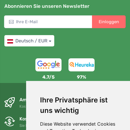
Abonnieren Sie unseren Newsletter
Einloggen
Deutsch / EUR
4,7/5
97%
Ihre Privatsphäre ist
Am nächsten Tag und kostenlos
Kostenloser Versand für Bestellungen über 80 EUR
uns wichtig
Kostenloser Umtausch und Rückgabe
Diese Website verwendet Cookies
Sie können Ihre Bestellung jederzeit innerhalb von 90 Tagen