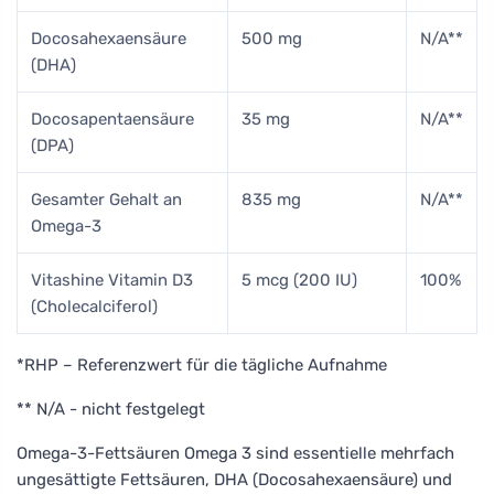
Docosahexaensäure
500 mg
N/A**
(DHA)
Docosapentaensäure
35 mg
N/A**
(DPA)
Gesamter Gehalt an
835 mg
N/A**
Omega-3
Vitashine Vitamin D3
5 mcg (200 IU)
100%
(Cholecalciferol)
*RHP – Referenzwert für die tägliche Aufnahme
** N/A - nicht festgelegt
Omega-3-Fettsäuren Omega 3 sind essentielle mehrfach
ungesättigte Fettsäuren, DHA (Docosahexaensäure) und