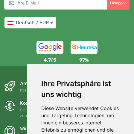
Einloggen
Deutsch / EUR
4,7/5
97%
Ihre Privatsphäre ist
Am nächsten Tag und kostenlos
Kostenloser Versand für Bestellungen über 80 EUR
uns wichtig
Kostenloser Umtausch und Rückgabe
Diese Website verwendet Cookies
Sie können Ihre Bestellung jederzeit innerhalb von 90 Tagen
und Targeting Technologien, um
zurückgeben oder umtauschen.
Ihnen ein besseres Internet-
Wir unterstützen Trees.org
Erlebnis zu ermöglichen und die