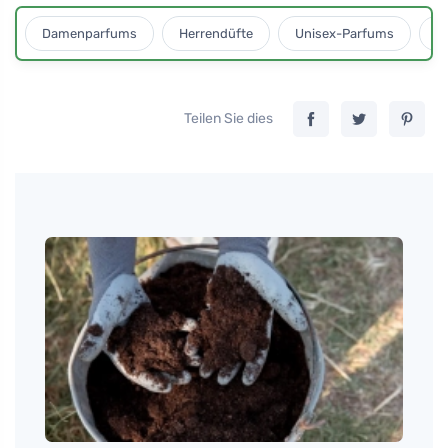
Damenparfums
Herrendüfte
Unisex-Parfums
D
Teilen Sie dies
Tomáš
Wie m