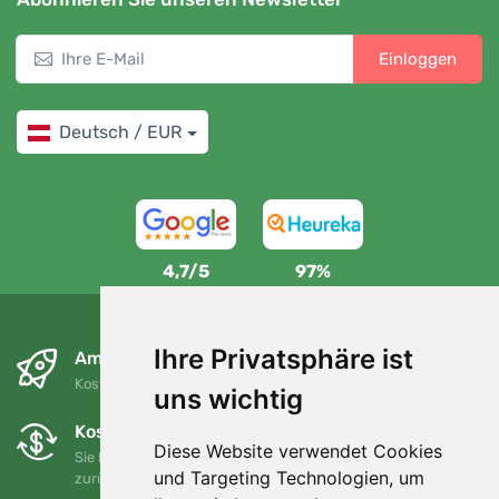
Einloggen
Deutsch / EUR
4,7/5
97%
Ihre Privatsphäre ist
Am nächsten Tag und kostenlos
Kostenloser Versand für Bestellungen über 80 EUR
uns wichtig
Kostenloser Umtausch und Rückgabe
Diese Website verwendet Cookies
Sie können Ihre Bestellung jederzeit innerhalb von 90 Tagen
und Targeting Technologien, um
zurückgeben oder umtauschen.