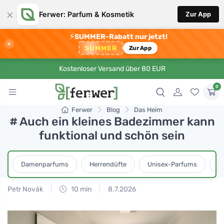
×
Ferwer: Parfum & Kosmetik
Zur App
⚡
SUMMER-Rabatt nur jetzt!
×
SUMMER
Zur App
Kostenloser Versand über 80 EUR
0
Ferwer
Blog
Das Heim
# Auch ein kleines Badezimmer kann
funktional und schön sein
Damenparfums
Herrendüfte
Unisex-Parfums
D
Petr Novák
10 min
8.7.2026