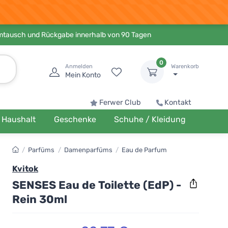
Umtausch und Rückgabe innerhalb von 90 Tagen
0
Anmelden
Warenkorb
Mein Konto
Ferwer Club
Kontakt
Haushalt
Geschenke
Schuhe / Kleidung
/
Parfüms
/
Damenparfüms
/
Eau de Parfum
Kvitok
SENSES Eau de Toilette (EdP) -
Rein 30ml