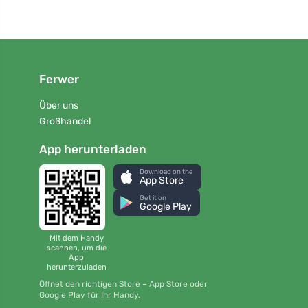
Ferwer
Über uns
Großhandel
App herunterladen
Download on the
App Store
Get it on
Google Play
Mit dem Handy
scannen, um die
App
herunterzuladen
Öffnet den richtigen Store – App Store oder
Google Play für Ihr Handy.