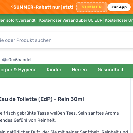
⚡
SUMMER-Rabatt nur jetzt!
SUMMER
Zur App
en sofort versandt. |
Kostenloser Versand über 80 EUR
| Kostenloser 
Großhandel
örper & Hygiene
Kinder
Herren
Gesundheit
au de Toilette (EdP) - Rein 30ml
eine frisch gebrühte Tasse weißen Tees. Sein sanftes Aroma
chendes Gefühl von Reinheit.
ein natürlicher Duft, der Sie mit seiner Sanftheit, Reinheit und