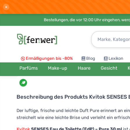
×
Bestellungen, die vor 12:00 Uhr eingehen, werd
Ermäßigungen bis -80%
Blog
Lexikon
Parfüms
Make-up
Haare
Gesicht
K
Beschreibung des Produkts
Kvitok SENSES E
Der luftige, frische und leichte Duft Pure erinnert an 
streichelt wie eine leichte Brise und verleiht ein erfris
Kvitok
SENSES Eau de Toilette (EdP) – Pure 30 ml
ist 