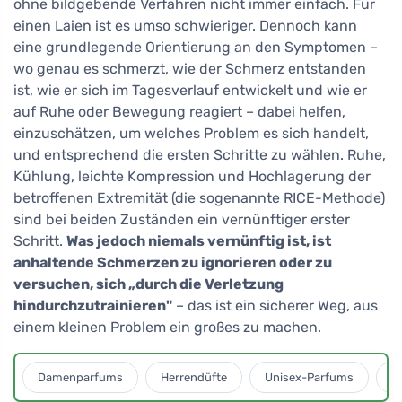
ohne bildgebende Verfahren nicht immer einfach. Für
einen Laien ist es umso schwieriger. Dennoch kann
eine grundlegende Orientierung an den Symptomen –
wo genau es schmerzt, wie der Schmerz entstanden
ist, wie er sich im Tagesverlauf entwickelt und wie er
auf Ruhe oder Bewegung reagiert – dabei helfen,
einzuschätzen, um welches Problem es sich handelt,
und entsprechend die ersten Schritte zu wählen. Ruhe,
Kühlung, leichte Kompression und Hochlagerung der
betroffenen Extremität (die sogenannte RICE-Methode)
sind bei beiden Zuständen ein vernünftiger erster
Schritt.
Was jedoch niemals vernünftig ist, ist
anhaltende Schmerzen zu ignorieren oder zu
versuchen, sich „durch die Verletzung
hindurchzutrainieren"
– das ist ein sicherer Weg, aus
einem kleinen Problem ein großes zu machen.
Damenparfums
Herrendüfte
Unisex-Parfums
D