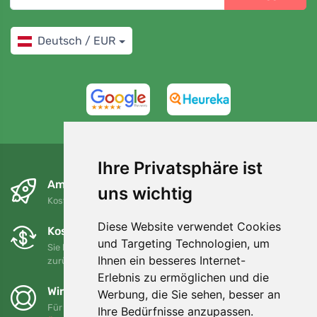
Deutsch / EUR
4,7/5
97%
Ihre Privatsphäre ist
Am nächsten Tag und kostenlos
uns wichtig
Kostenloser Versand für Bestellungen über 80 EUR
Diese Website verwendet Cookies
Kostenloser Umtausch und Rückgabe
und Targeting Technologien, um
Sie können Ihre Bestellung jederzeit innerhalb von 90 Tagen
Ihnen ein besseres Internet-
zurückgeben oder umtauschen.
Erlebnis zu ermöglichen und die
Wir unterstützen Trees.org
Werbung, die Sie sehen, besser an
Für jede Bestellung pflanzen wir einen Baum! Mehr lesen
Ihre Bedürfnisse anzupassen.