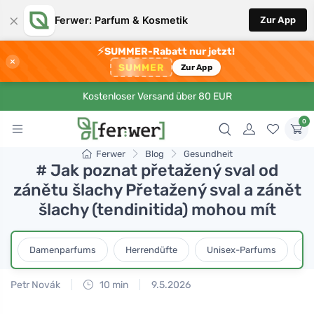
×
Ferwer: Parfum & Kosmetik
Zur App
⚡
SUMMER-Rabatt nur jetzt!
×
SUMMER
Zur App
Kostenloser Versand über 80 EUR
0
Ferwer
Blog
Gesundheit
# Jak poznat přetažený sval od
zánětu šlachy Přetažený sval a zánět
šlachy (tendinitida) mohou mít
Damenparfums
Herrendüfte
Unisex-Parfums
D
Petr Novák
10 min
9.5.2026