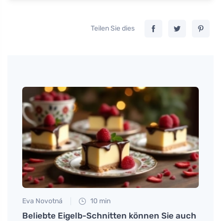
Teilen Sie dies
Eva Novotná
10 min
Anna 
n
Beliebte Eigelb-Schnitten können Sie auch
Zucch