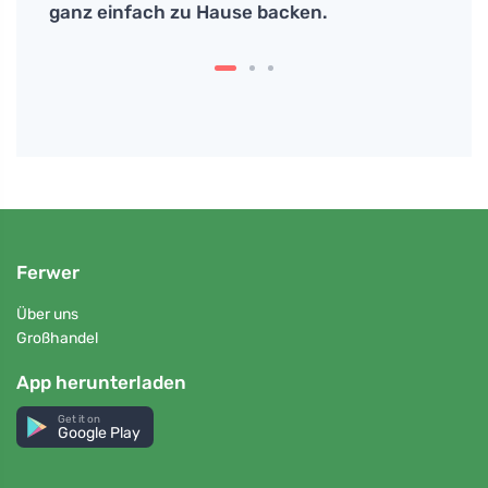
 auf
ganz einfach zu Hause backen.
und 
Ferwer
Über uns
Großhandel
App herunterladen
Get it on
Google Play