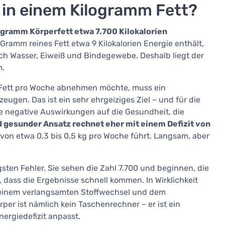
n in einem Kilogramm Fett?
ogramm Körperfett etwa 7.700 Kilokalorien
n Gramm reines Fett etwa 9 Kilokalorien Energie enthält,
auch Wasser, Eiweiß und Bindegewebe. Deshalb liegt der
m.
m Fett pro Woche abnehmen möchte, muss ein
rzeugen. Das ist ein sehr ehrgeiziges Ziel – und für die
 negative Auswirkungen auf die Gesundheit, die
nd gesunder Ansatz rechnet eher mit einem Defizit von
 von etwa 0,3 bis 0,5 kg pro Woche führt. Langsam, aber
ten Fehler. Sie sehen die Zahl 7.700 und beginnen, die
 dass die Ergebnisse schnell kommen. In Wirklichkeit
t, einem verlangsamten Stoffwechsel und dem
er ist nämlich kein Taschenrechner – er ist ein
ergiedefizit anpasst.