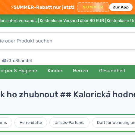
⚡
SUMMER-Rabatt nur jetzt!
SUMMER
Zur App
en sofort versandt. |
Kostenloser Versand über 80 EUR
| Kostenloser 
Großhandel
örper & Hygiene
Kinder
Herren
Gesundheit
a jak ho zhubnout ## Kalorická hod
ums
Herrendüfte
Unisex-Parfums
Duft für Wohnung u