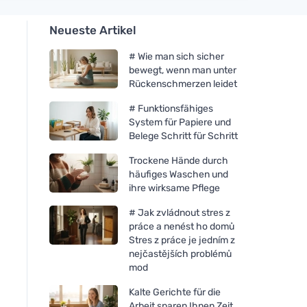
Neueste Artikel
# Wie man sich sicher
bewegt, wenn man unter
Rückenschmerzen leidet
# Funktionsfähiges
System für Papiere und
Belege Schritt für Schritt
Trockene Hände durch
häufiges Waschen und
ihre wirksame Pflege
# Jak zvládnout stres z
práce a nenést ho domů
Stres z práce je jedním z
nejčastějších problémů
mod
Kalte Gerichte für die
Arbeit sparen Ihnen Zeit