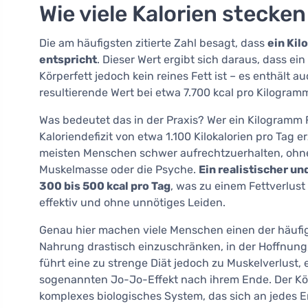
Wie viele Kalorien stecke
Die am häufigsten zitierte Zahl besagt, dass
ein Kil
entspricht
. Dieser Wert ergibt sich daraus, dass ei
Körperfett jedoch kein reines Fett ist – es enthält 
resultierende Wert bei etwa 7.700 kcal pro Kilogram
Was bedeutet das in der Praxis? Wer ein Kilogram
Kaloriendefizit von etwa 1.100 Kilokalorien pro Tag e
meisten Menschen schwer aufrechtzuerhalten, ohne
Muskelmasse oder die Psyche.
Ein realistischer u
300 bis 500 kcal pro Tag
, was zu einem Fettverlust
effektiv und ohne unnötiges Leiden.
Genau hier machen viele Menschen einen der häufigs
Nahrung drastisch einzuschränken, in der Hoffnung,
führt eine zu strenge Diät jedoch zu Muskelverlus
sogenannten Jo-Jo-Effekt nach ihrem Ende. Der Körp
komplexes biologisches System, das sich an jedes En