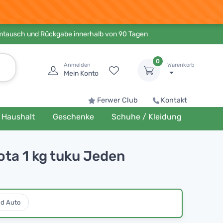
Umtausch und Rückgabe innerhalb von 90 Tagen
0
Anmelden
Warenkorb
Mein Konto
Ferwer Club
Kontakt
Haushalt
Geschenke
Schuhe / Kleidung
nota 1 kg tuku Jeden
nd Auto