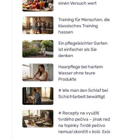
einen Versuch wert
Training für Menschen, die
klassisches Training
hassen
Ein pflegeleichter Garten
ist einfacher als Sie
denken
Haarpflege bei hartem
Wasser ohne teure
Produkte
# Wie man den Schlaf bei
Bombus Raw protein Cocoa
Bombus Raw protei
Schichtarbeit bewältigt
beans 50g
butter 50g
# Recepty na využití
tvrdého pečiva – jinak než
na topinky Tvrdé pečivo
nemusí skončit v koši. Exis