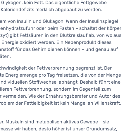
d Glykogen, kein Fett. Das eigentliche Fettgewebe
 Kaloriendefizits merklich abgebaut zu werden.
lem von Insulin und Glukagon. Wenn der Insulinspiegel
hlenhydratzufuhr oder beim Fasten – schaltet der Körper
yt) gibt Fettsäuren in den Blutkreislauf ab, von wo aus
u Energie oxidiert werden. Ein Nebenprodukt dieses
ennstoff für das Gehirn dienen können – und genau auf
äten.
chwindigkeit der Fettverbrennung begrenzt ist. Der
te Energiemenge pro Tag freisetzen, die von der Menge
 individuellen Stoffwechsel abhängt. Deshalb führt eine
elleren Fettverbrennung, sondern im Gegenteil zum
 vermeiden. Wie der Ernährungsberater und Autor des
oblem der Fettleibigkeit ist kein Mangel an Willenskraft,
. Muskeln sind metabolisch aktives Gewebe – sie
masse wir haben, desto höher ist unser Grundumsatz,