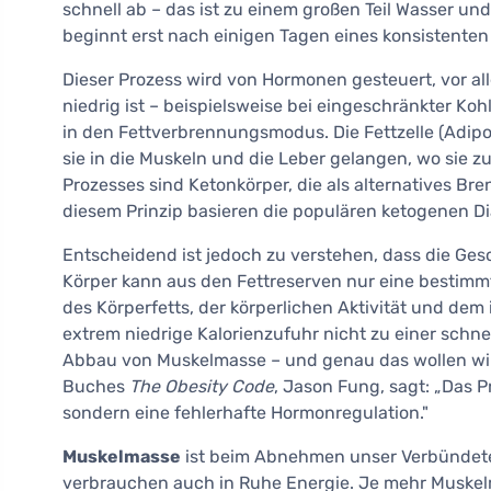
schnell ab – das ist zu einem großen Teil Wasser un
beginnt erst nach einigen Tagen eines konsistenten
Dieser Prozess wird von Hormonen gesteuert, vor al
niedrig ist – beispielsweise bei eingeschränkter Ko
in den Fettverbrennungsmodus. Die Fettzelle (Adipoz
sie in die Muskeln und die Leber gelangen, wo sie z
Prozesses sind Ketonkörper, die als alternatives Br
diesem Prinzip basieren die populären ketogenen Di
Entscheidend ist jedoch zu verstehen, dass die Ges
Körper kann aus den Fettreserven nur eine bestimm
des Körperfetts, der körperlichen Aktivität und dem
extrem niedrige Kalorienzufuhr nicht zu einer schn
Abbau von Muskelmasse – und genau das wollen wir
Buches
The Obesity Code
, Jason Fung, sagt: „Das Pr
sondern eine fehlerhafte Hormonregulation."
Muskelmasse
ist beim Abnehmen unser Verbündeter
verbrauchen auch in Ruhe Energie. Je mehr Muskel