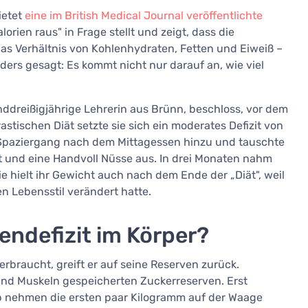
ietet
eine im British Medical Journal veröffentlichte
lorien raus" in Frage stellt und zeigt, dass die
 Verhältnis von Kohlenhydraten, Fetten und Eiweiß –
ers gesagt: Es kommt nicht nur darauf an, wie viel
nddreißigjährige Lehrerin aus Brünn, beschloss, vor dem
tischen Diät setzte sie sich ein moderates Defizit von
n Spaziergang nach dem Mittagessen hinzu und tauschte
 und eine Handvoll Nüsse aus. In drei Monaten nahm
ie hielt ihr Gewicht auch nach dem Ende der „Diät", weil
en Lebensstil verändert hatte.
iendefizit im Körper?
rbraucht, greift er auf seine Reserven zurück.
 und Muskeln gespeicherten Zuckerreserven. Erst
b nehmen die ersten paar Kilogramm auf der Waage