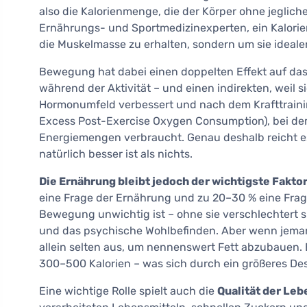
also die Kalorienmenge, die der Körper ohne jegli
Ernährungs- und Sportmedizinexperten, ein Kalorien
die Muskelmasse zu erhalten, sondern um sie idealer
Bewegung hat dabei einen doppelten Effekt auf das
während der Aktivität – und einen indirekten, weil sie
Hormonumfeld verbessert und nach dem Krafttrainin
Excess Post-Exercise Oxygen Consumption), bei de
Energiemengen verbraucht. Genau deshalb reicht es
natürlich besser ist als nichts.
Die Ernährung bleibt jedoch der wichtigste Fakto
eine Frage der Ernährung und zu 20–30 % eine Frag
Bewegung unwichtig ist – ohne sie verschlechtert
und das psychische Wohlbefinden. Aber wenn jemand
allein selten aus, um nennenswert Fett abzubauen. 
300–500 Kalorien – was sich durch ein größeres Des
Eine wichtige Rolle spielt auch die
Qualität der Leb