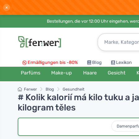
×
Bestellungen, die vor 12:00 Uhr eingehen, werd
Ermäßigungen bis -80%
Blog
Lexikon
Parfüms
Make-up
Haare
Gesicht
K
Ferwer
Blog
Gesundheit
# Kolik kalorií má kilo tuku 
kilogram těles
Damenparf