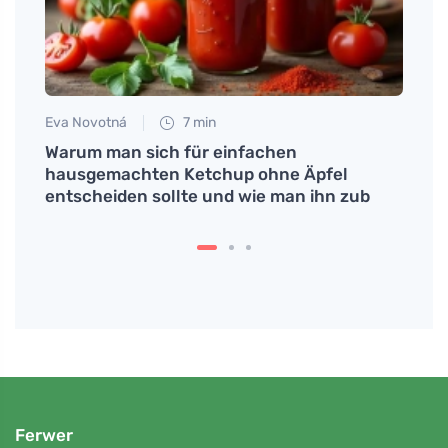
Eva Novotná
7 min
Martin
Warum man sich für einfachen
Die 
hausgemachten Ketchup ohne Äpfel
nega
entscheiden sollte und wie man ihn zub
Ferwer