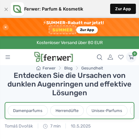
×
Ferwer: Parfum & Kosmetik
Zur App
⚡
SUMMER-Rabatt nur jetzt!
×
SUMMER
Zur App
Kostenloser Versand über 80 EUR
0
Ferwer
Blog
Gesundheit
Entdecken Sie die Ursachen von
dunklen Augenringen und effektive
Lösungen
Damenparfums
Herrendüfte
Unisex-Parfums
D
Tomáš Dvořák
7 min
10.5.2025