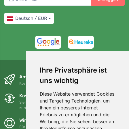
Deutsch / EUR
4,7/5
97%
Ihre Privatsphäre ist
Am nächsten Tag und kostenlos
uns wichtig
Kostenloser Versand für Bestellungen über 80 EUR
Diese Website verwendet Cookies
Kostenloser Umtausch und Rückgabe
und Targeting Technologien, um
Sie können Ihre Bestellung jederzeit innerhalb von 90 Tagen
Ihnen ein besseres Internet-
zurückgeben oder umtauschen.
Erlebnis zu ermöglichen und die
Wir unterstützen Trees.org
Werbung, die Sie sehen, besser an
Für jede Bestellung pflanzen wir einen Baum! Mehr lesen
Ihre Bedürfnisse anzupassen.