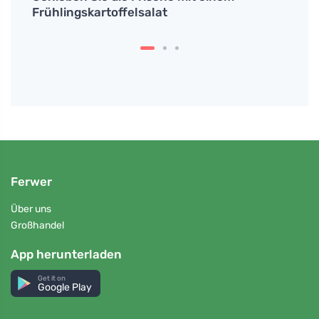
n
Frühlingskartoffelsalat
Alkoh
zusa
Ferwer
Über uns
Großhandel
App herunterladen
Get it on
Google Play