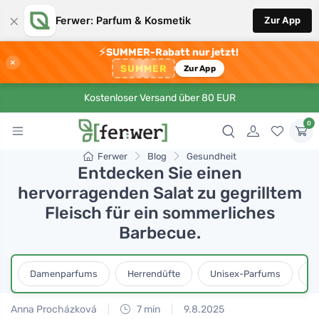
×
Ferwer: Parfum & Kosmetik
Zur App
⚡
SUMMER-Rabatt nur jetzt!
×
SUMMER
Zur App
Kostenloser Versand über 80 EUR
0
Ferwer
Blog
Gesundheit
Entdecken Sie einen
hervorragenden Salat zu gegrilltem
Fleisch für ein sommerliches
Barbecue.
Damenparfums
Herrendüfte
Unisex-Parfums
D
Anna Procházková
7 min
9.8.2025