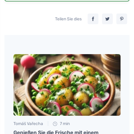
Teilen Sie dies
Tomáš Vařecha
7 min
Tomáš
 wird
Genießen Sie die Frische mit einem
Wie d