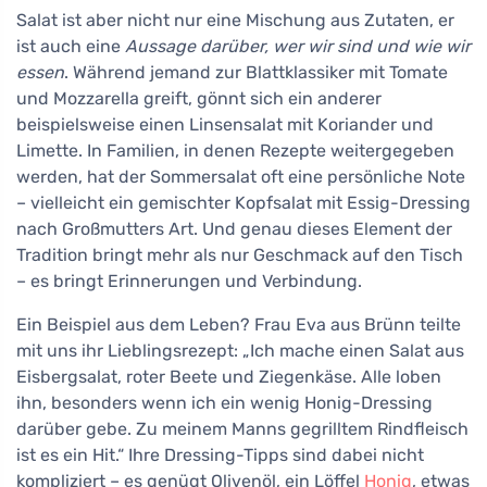
Salat ist aber nicht nur eine Mischung aus Zutaten, er
ist auch eine
Aussage darüber, wer wir sind und wie wir
essen
. Während jemand zur Blattklassiker mit Tomate
und Mozzarella greift, gönnt sich ein anderer
beispielsweise einen Linsensalat mit Koriander und
Limette. In Familien, in denen Rezepte weitergegeben
werden, hat der Sommersalat oft eine persönliche Note
– vielleicht ein gemischter Kopfsalat mit Essig-Dressing
nach Großmutters Art. Und genau dieses Element der
Tradition bringt mehr als nur Geschmack auf den Tisch
– es bringt Erinnerungen und Verbindung.
Ein Beispiel aus dem Leben? Frau Eva aus Brünn teilte
mit uns ihr Lieblingsrezept: „Ich mache einen Salat aus
Eisbergsalat, roter Beete und Ziegenkäse. Alle loben
ihn, besonders wenn ich ein wenig Honig-Dressing
darüber gebe. Zu meinem Manns gegrilltem Rindfleisch
ist es ein Hit.“ Ihre Dressing-Tipps sind dabei nicht
kompliziert – es genügt Olivenöl, ein Löffel
Honig
, etwas