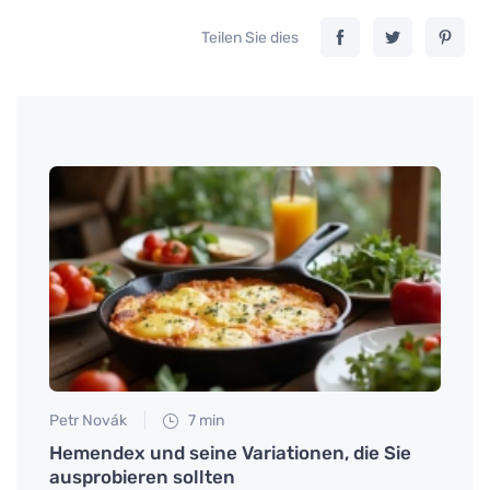
Teilen Sie dies
Petr Novák
7 min
Petr N
Hemendex und seine Variationen, die Sie
Ökolo
ausprobieren sollten
die N