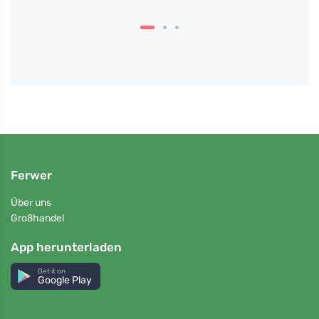
und 
Ferwer
Über uns
Großhandel
App herunterladen
Get it on
Google Play