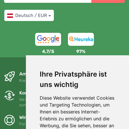
Deutsch / EUR
4,7/5
97%
Ihre Privatsphäre ist
Am nächsten Tag und kostenlos
Kostenloser Versand für Bestellungen über 80 EUR
uns wichtig
Kostenloser Umtausch und Rückgabe
Diese Website verwendet Cookies
Sie können Ihre Bestellung jederzeit innerhalb von 90 Tagen
und Targeting Technologien, um
zurückgeben oder umtauschen.
Ihnen ein besseres Internet-
Wir unterstützen Trees.org
Erlebnis zu ermöglichen und die
Für jede Bestellung pflanzen wir einen Baum! Mehr lesen
Werbung, die Sie sehen, besser an