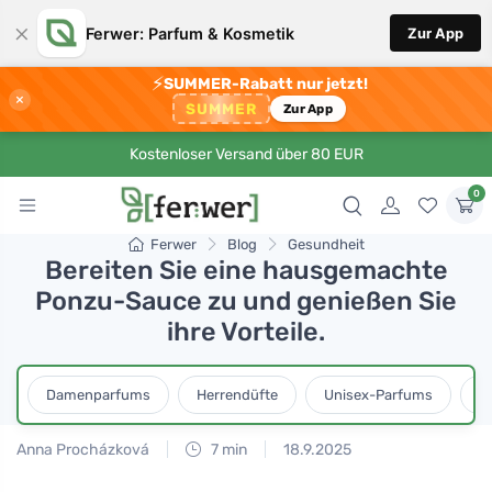
×
Ferwer: Parfum & Kosmetik
Zur App
⚡
SUMMER-Rabatt nur jetzt!
×
SUMMER
Zur App
Kostenloser Versand über 80 EUR
0
Ferwer
Blog
Gesundheit
Bereiten Sie eine hausgemachte
Ponzu-Sauce zu und genießen Sie
ihre Vorteile.
Damenparfums
Herrendüfte
Unisex-Parfums
D
Anna Procházková
7 min
18.9.2025