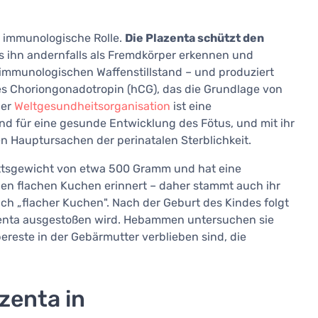
re immunologische Rolle.
Die Plazenta schützt den
as ihn andernfalls als Fremdkörper erkennen und
 immunologischen Waffenstillstand – und produziert
s Choriongonadotropin (hCG), das die Grundlage von
der
Weltgesundheitsorganisation
ist eine
d für eine gesunde Entwicklung des Fötus, und mit ihr
 Hauptursachen der perinatalen Sterblichkeit.
ttsgewicht von etwa 500 Gramm und hat eine
inen flachen Kuchen erinnert – daher stammt auch ihr
ch „flacher Kuchen". Nach der Geburt des Kindes folgt
azenta ausgestoßen wird. Hebammen untersuchen sie
ereste in der Gebärmutter verblieben sind, die
zenta in