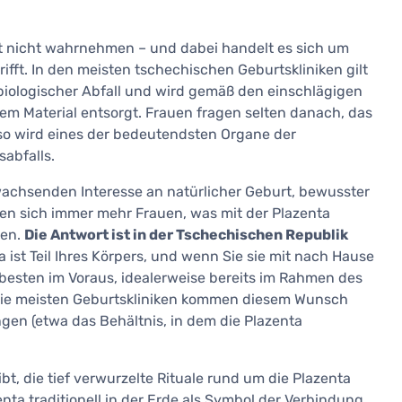
t nicht wahrnehmen – und dabei handelt es sich um
ifft. In den meisten tschechischen Geburtskliniken gilt
 biologischer Abfall und wird gemäß den einschlägigen
em Material entsorgt. Frauen fragen selten danach, das
d so wird eines der bedeutendsten Organe der
abfalls.
wachsenden Interesse an natürlicher Geburt, bewusster
gen sich immer mehr Frauen, was mit der Plazenta
ten.
Die Antwort ist in der Tschechischen Republik
 ist Teil Ihres Körpers, und wenn Sie sie mit nach Hause
esten im Voraus, idealerweise bereits im Rahmen des
 Die meisten Geburtskliniken kommen diesem Wunsch
en (etwa das Behältnis, in dem die Plazenta
ibt, die tief verwurzelte Rituale rund um die Plazenta
nta traditionell in der Erde als Symbol der Verbindung