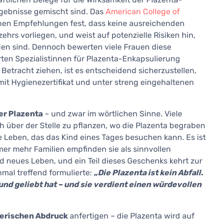
gebnisse gemischt sind. Das
American College of
einen Empfehlungen fest, dass keine ausreichenden
ehrs vorliegen, und weist auf potenzielle Risiken hin,
en sind. Dennoch bewerten viele Frauen diese
erten Spezialistinnen für Plazenta-Enkapsulierung
Betracht ziehen, ist es entscheidend sicherzustellen,
mit Hygienezertifikat und unter streng eingehaltenen
er Plazenta
– und zwar im wörtlichen Sinne. Viele
h über der Stelle zu pflanzen, wo die Plazenta begraben
e Leben, das das Kind eines Tages besuchen kann. Es ist
er mehr Familien empfinden sie als sinnvollen
d neues Leben, und ein Teil dieses Geschenks kehrt zur
mal treffend formulierte:
„Die Plazenta ist kein Abfall.
 und geliebt hat – und sie verdient einen würdevollen
lerischen Abdruck
anfertigen – die Plazenta wird auf