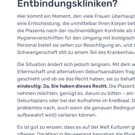
Entbindungskliniken?
Hier kommt ein Moment, den viele Frauen überhaup
eine Entscheidung, die unmittelbar ihren Körper betr
die Plazenta nach der routinemäßigen Kontrolle als
Hygienevorschriften für den Umgang mit biologisch
Personal bietet sie selten zur Besichtigung an, un
Schwangerschaft still zu einem Teil des Krankenhaus
Die Situation ändert sich jedoch langsam. Mit dem 
Elternschaft und alternativen Geburtsansätzen fra
geschieht und ob sie das Recht haben, sie zu behal
eindeutig: Ja, Sie haben dieses Recht.
Die Plazenta
nehmen möchten, genügt es, darum zu bitten – am b
Geburtsplans oder bei der Aufnahme im Kreißsaal.
problemlos nach, auch wenn die genauen Bedingung
aufbewahrt wird) variieren können.
Es ist gut zu wissen, dass es auf der Welt Kulturen g
pflegen. Die Māori in Neuseeland begraben die Plaze