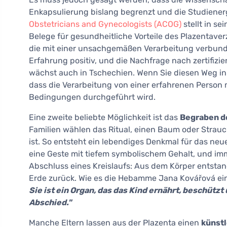
Enkapsulierung bislang begrenzt und die Studiener
Obstetricians and Gynecologists (ACOG)
stellt in s
Belege für gesundheitliche Vorteile des Plazentaverz
die mit einer unsachgemäßen Verarbeitung verbund
Erfahrung positiv, und die Nachfrage nach zertifizi
wächst auch in Tschechien. Wenn Sie diesen Weg in 
dass die Verarbeitung von einer erfahrenen Person 
Bedingungen durchgeführt wird.
Eine zweite beliebte Möglichkeit ist das
Begraben d
Familien wählen das Ritual, einen Baum oder Strauc
ist. So entsteht ein lebendiges Denkmal für das neu
eine Geste mit tiefem symbolischem Gehalt, und imm
Abschluss eines Kreislaufs: Aus dem Körper entstan
Erde zurück. Wie es die Hebamme Jana Kovářová ein
Sie ist ein Organ, das das Kind ernährt, beschützt
Abschied."
Manche Eltern lassen aus der Plazenta einen
künst