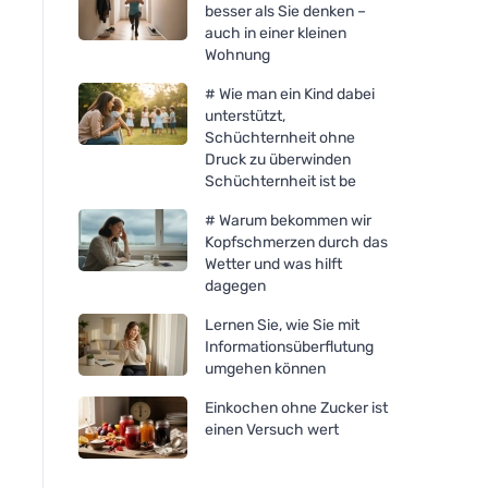
besser als Sie denken –
auch in einer kleinen
Wohnung
# Wie man ein Kind dabei
unterstützt,
Schüchternheit ohne
Organika Benediktin 500
Organika Bockshorn
Druck zu überwinden
mg, 60 Kapseln
mg, 60 Kapseln
Schüchternheit ist be
# Warum bekommen wir
Kopfschmerzen durch das
Wetter und was hilft
dagegen
Lernen Sie, wie Sie mit
Informationsüberflutung
umgehen können
Einkochen ohne Zucker ist
einen Versuch wert