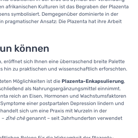
n afrikanischen Kulturen ist das Begraben der Plazenta
ebens symbolisiert. Demgegenüber dominierte in der
n pragmatischer Ansatz: Die Plazenta hat ihre Arbeit
 tun können
, eröffnet sich Ihnen eine überraschend breite Palette
s hin zu praktischen und wissenschaftlich erforschten.
teten Möglichkeiten ist die
Plazenta-Enkapsulierung
,
anschließend als Nahrungsergänzungsmittel einnimmt.
zenta reich an Eisen, Hormonen und Wachstumsfaktoren
ie Symptome einer postpartalen Depression lindern und
handelt sich um eine Praxis mit Wurzeln in der
a –
zǐhé chē
genannt – seit Jahrhunderten verwendet
tlichen Belege für die Wirksamkeit der Plazenta-