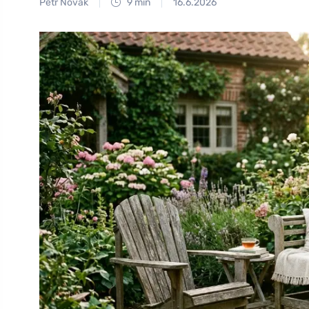
Petr Novák
9 min
16.6.2026