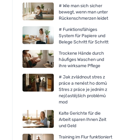
# Wie man sich sicher
bewegt, wenn man unter
Rückenschmerzen leidet
# Funktionsfähiges
System für Papiere und
Belege Schritt für Schritt
Trockene Hände durch
häufiges Waschen und
ihre wirksame Pflege
# Jak zvládnout stres z
práce a nenést ho domů
Stres z práce je jedním z
nejčastějších problémů
mod
Kalte Gerichte für die
Arbeit sparen Ihnen Zeit
und Geld
Training im Flur funktioniert