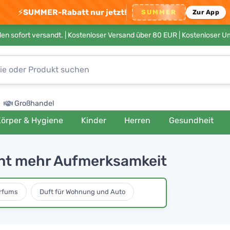
⚡
SUMMER-Rabatt nur jetzt!
SUMMER
Zur App
en sofort versandt. |
Kostenloser Versand über 80 EUR
| Kostenloser 
Großhandel
örper & Hygiene
Kinder
Herren
Gesundheit
ient mehr Aufmerksamkeit
rfums
Duft für Wohnung und Auto