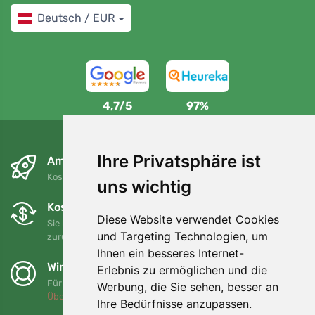
Deutsch / EUR
4,7/5
97%
Ihre Privatsphäre ist
Am nächsten Tag und kostenlos
Kostenloser Versand für Bestellungen über 80 EUR
uns wichtig
Kostenloser Umtausch und Rückgabe
Diese Website verwendet Cookies
Sie können Ihre Bestellung jederzeit innerhalb von 90 Tagen
und Targeting Technologien, um
zurückgeben oder umtauschen.
Ihnen ein besseres Internet-
Wir unterstützen Trees.org
Erlebnis zu ermöglichen und die
Für jede Bestellung pflanzen wir einen Baum! Mehr lesen
Werbung, die Sie sehen, besser an
Über uns
.
Ihre Bedürfnisse anzupassen.