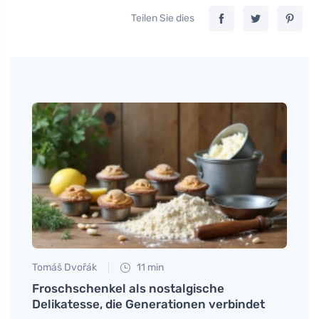
Teilen Sie dies
Tomáš Dvořák
11 min
Martin
h
Froschschenkel als nostalgische
Nagel
Delikatesse, die Generationen verbindet
beha