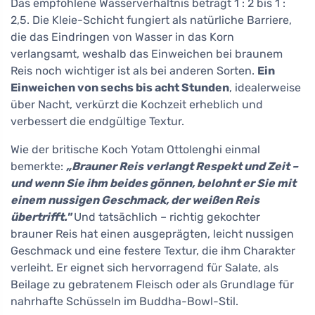
Das empfohlene Wasserverhältnis beträgt 1 : 2 bis 1 :
2,5. Die Kleie-Schicht fungiert als natürliche Barriere,
die das Eindringen von Wasser in das Korn
verlangsamt, weshalb das Einweichen bei braunem
Reis noch wichtiger ist als bei anderen Sorten.
Ein
Einweichen von sechs bis acht Stunden
, idealerweise
über Nacht, verkürzt die Kochzeit erheblich und
verbessert die endgültige Textur.
Wie der britische Koch Yotam Ottolenghi einmal
bemerkte:
„Brauner Reis verlangt Respekt und Zeit –
und wenn Sie ihm beides gönnen, belohnt er Sie mit
einem nussigen Geschmack, der weißen Reis
übertrifft."
Und tatsächlich – richtig gekochter
brauner Reis hat einen ausgeprägten, leicht nussigen
Geschmack und eine festere Textur, die ihm Charakter
verleiht. Er eignet sich hervorragend für Salate, als
Beilage zu gebratenem Fleisch oder als Grundlage für
nahrhafte Schüsseln im Buddha-Bowl-Stil.