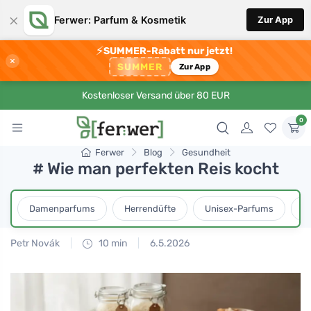
×
Ferwer: Parfum & Kosmetik
Zur App
⚡
SUMMER-Rabatt nur jetzt!
×
SUMMER
Zur App
Kostenloser Versand über 80 EUR
0
Ferwer
Blog
Gesundheit
# Wie man perfekten Reis kocht
Damenparfums
Herrendüfte
Unisex-Parfums
D
Petr Novák
10 min
6.5.2026