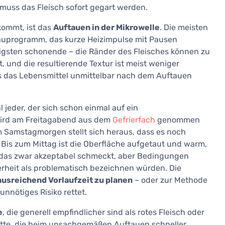
muss das Fleisch sofort gegart werden.
 kommt, ist das
Auftauen in der Mikrowelle
. Die meisten
tauprogramm, das kurze Heizimpulse mit Pausen
igsten schonende – die Ränder des Fleisches können zu
 und die resultierende Textur ist meist weniger
 das Lebensmittel unmittelbar nach dem Auftauen
 jeder, der sich schon einmal auf ein
 wird am Freitagabend aus dem
Gefrierfach
genommen
m Samstagmorgen stellt sich heraus, dass es noch
e. Bis zum Mittag ist die Oberfläche aufgetaut und warm,
t, das zwar akzeptabel schmeckt, aber Bedingungen
erheit als problematisch bezeichnen würden. Die
ausreichend Vorlaufzeit zu planen
– oder zur Methode
unnötiges Risiko rettet.
e
, die generell empfindlicher sind als rotes Fleisch oder
ette, die beim unsachgemäßen Auftauen schneller