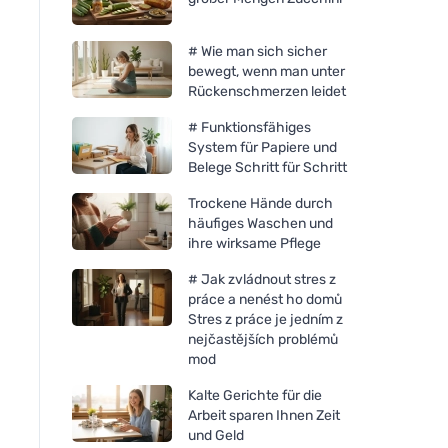
# Wie man sich sicher
bewegt, wenn man unter
Rückenschmerzen leidet
# Funktionsfähiges
System für Papiere und
Belege Schritt für Schritt
Trockene Hände durch
häufiges Waschen und
ihre wirksame Pflege
# Jak zvládnout stres z
práce a nenést ho domů
Stres z práce je jedním z
nejčastějších problémů
mod
Kalte Gerichte für die
Arbeit sparen Ihnen Zeit
und Geld