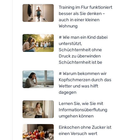
Training im Flur funktioniert
besser als Sie denken –
auch in einer kleinen
Wohnung
# Wie man ein Kind dabei
unterstützt,
Schüchternheit ohne
Druck zu überwinden
Schüchternheit ist be
# Warum bekommen wir
Kopfschmerzen durch das
Wetter und was hilft
dagegen
Lernen Sie, wie Sie mit
Informationsüberflutung
umgehen können
Neobotanics Flavo-Lymf -
Tinktur ohne Alkohol (50 ml)
Einkochen ohne Zucker ist
- Lymphsystem und
einen Versuch wert
Gefäßsystem