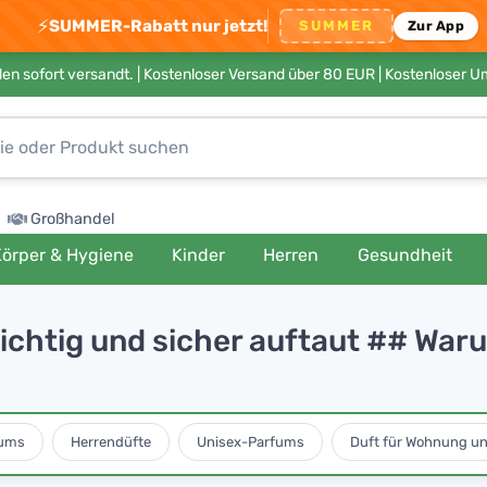
⚡
SUMMER-Rabatt nur jetzt!
SUMMER
Zur App
en sofort versandt. |
Kostenloser Versand über 80 EUR
| Kostenloser 
Großhandel
örper & Hygiene
Kinder
Herren
Gesundheit
richtig und sicher auftaut ## Waru
ums
Herrendüfte
Unisex-Parfums
Duft für Wohnung u