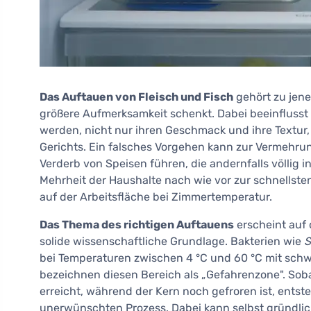
Das Auftauen von Fleisch und Fisch
gehört zu jen
größere Aufmerksamkeit schenkt. Dabei beeinflusst 
werden, nicht nur ihren Geschmack und ihre Textur,
Gerichts. Ein falsches Vorgehen kann zur Vermehru
Verderb von Speisen führen, die andernfalls völlig
Mehrheit der Haushalte nach wie vor zur schnellsten
auf der Arbeitsfläche bei Zimmertemperatur.
Das Thema des richtigen Auftauens
erscheint auf d
solide wissenschaftliche Grundlage. Bakterien wie
S
bei Temperaturen zwischen 4 °C und 60 °C mit schw
bezeichnen diesen Bereich als „Gefahrenzone". Sob
erreicht, während der Kern noch gefroren ist, ents
unerwünschten Prozess. Dabei kann selbst gründlich