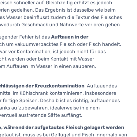
isch schneller auf. Gleichzeitig erhitzt es jedoch
erien gedeihen. Das Ergebnis ist dasselbe wie beim
mes Wasser beeinflusst zudem die Textur des Fleisches
tt, wodurch Geschmack und Nährwerte verloren gehen.
egender Fehler ist das
Auftauen in der
ich um vakuumverpacktes Fleisch oder Fisch handelt.
ar vor Kontamination, ist jedoch nicht für das
icht werden oder beim Kontakt mit Wasser
dem Auftauen im Wasser in einen sauberen,
hlässigen der Kreuzkontamination
. Auftauendes
mittel im Kühlschrank kontaminieren, insbesondere
 fertige Speisen. Deshalb ist es richtig, auftauendes
ranks aufzubewahren, idealerweise in einem
ventuell austretende Säfte auffängt.
, während der aufgetautes Fleisch gelagert werden
getaut ist, muss es bei Geflügel und Fisch innerhalb von