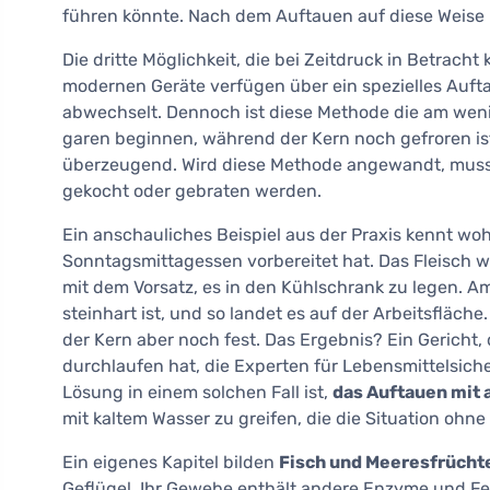
führen könnte. Nach dem Auftauen auf diese Weise 
Die dritte Möglichkeit, die bei Zeitdruck in Betracht
modernen Geräte verfügen über ein spezielles Auf
abwechselt. Dennoch ist diese Methode die am wen
garen beginnen, während der Kern noch gefroren ist,
überzeugend. Wird diese Methode angewandt, muss
gekocht oder gebraten werden.
Ein anschauliches Beispiel aus der Praxis kennt wohl
Sonntagsmittagessen vorbereitet hat. Das Fleisch
mit dem Vorsatz, es in den Kühlschrank zu legen. A
steinhart ist, und so landet es auf der Arbeitsfläch
der Kern aber noch fest. Das Ergebnis? Ein Gerich
durchlaufen hat, die Experten für Lebensmittelsich
Lösung in einem solchen Fall ist,
das Auftauen mit 
mit kaltem Wasser zu greifen, die die Situation ohne 
Ein eigenes Kapitel bilden
Fisch und Meeresfrücht
Geflügel. Ihr Gewebe enthält andere Enzyme und F