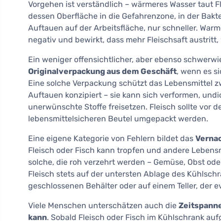
Vorgehen ist verständlich – wärmeres Wasser taut Fle
dessen Oberfläche in die Gefahrenzone, in der Bakt
Auftauen auf der Arbeitsfläche, nur schneller. War
negativ und bewirkt, dass mehr Fleischsaft austri
Ein weniger offensichtlicher, aber ebenso schwerwi
Originalverpackung aus dem Geschäft
, wenn es s
Eine solche Verpackung schützt das Lebensmittel zw
Auftauen konzipiert – sie kann sich verformen, und
unerwünschte Stoffe freisetzen. Fleisch sollte vor 
lebensmittelsicheren Beutel umgepackt werden.
Eine eigene Kategorie von Fehlern bildet das
Vernac
Fleisch oder Fisch kann tropfen und andere Lebens
solche, die roh verzehrt werden – Gemüse, Obst oder
Fleisch stets auf der untersten Ablage des Kühlsch
geschlossenen Behälter oder auf einem Teller, der e
Viele Menschen unterschätzen auch die
Zeitspanne
kann
. Sobald Fleisch oder Fisch im Kühlschrank auf