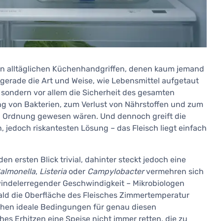
en alltäglichen Küchenhandgriffen, denen kaum jemand
gerade die Art und Weise, wie Lebensmittel aufgetaut
 sondern vor allem die Sicherheit des gesamten
ng von Bakterien, zum Verlust von Nährstoffen und zum
 in Ordnung gewesen wären. Und dennoch greift die
, jedoch riskantesten Lösung – das Fleisch liegt einfach
en ersten Blick trivial, dahinter steckt jedoch eine
almonella
,
Listeria
oder
Campylobacter
vermehren sich
indelerregender Geschwindigkeit – Mikrobiologen
ald die Oberfläche des Fleisches Zimmertemperatur
tehen ideale Bedingungen für genau diesen
es Erhitzen eine Speise nicht immer retten, die zu