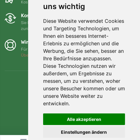
Kostenloser Versand für Bestellungen über 80 EUR
uns wichtig
Kostenloser Umtausch und Rückgabe
Diese Website verwendet Cookies
Sie können Ihre Bestellung jederzeit innerhalb von 90 Tagen
und Targeting Technologien, um
zurückgeben oder umtauschen.
Ihnen ein besseres Internet-
Wir unterstützen Trees.org
Erlebnis zu ermöglichen und die
Für jede Bestellung pflanzen wir einen Baum! Mehr lesen
Werbung, die Sie sehen, besser an
Über uns
.
Ihre Bedürfnisse anzupassen.
Diese Technologien nutzen wir
außerdem, um Ergebnisse zu
messen, um zu verstehen, woher
unsere Besucher kommen oder um
unsere Website weiter zu
entwickeln.
Alle akzeptieren
Einstellungen ändern