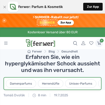
×
Ferwer: Parfum & Kosmetik
Zur App
⚡
SUMMER-Rabatt nur jetzt!
×
SUMMER
Zur App
Kostenloser Versand über 80 EUR
0
Ferwer
Blog
Gesundheit
Erfahren Sie, wie ein
hyperglykämischer Schock aussieht
und was ihn verursacht.
Damenparfums
Herrendüfte
Unisex-Parfums
D
Tomáš Dvořák
8 min
19.7.2025