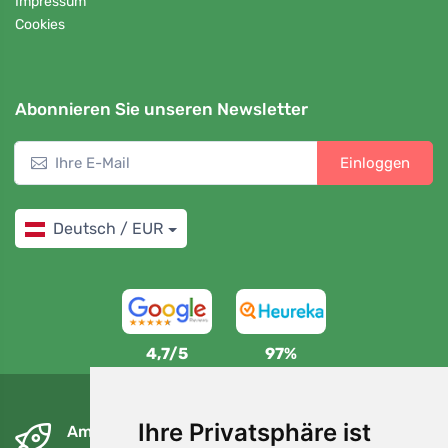
Impressum
Cookies
Abonnieren Sie unseren Newsletter
Einloggen
Deutsch / EUR
4,7/5
97%
Ihre Privatsphäre ist
Am nächsten Tag und kostenlos