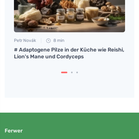
Petr Novák
8 min
Anna 
nser
# Adaptogene Pilze in der Küche wie Reishi,
Wie m
Lion's Mane und Cordyceps
Ohren
Ferwer