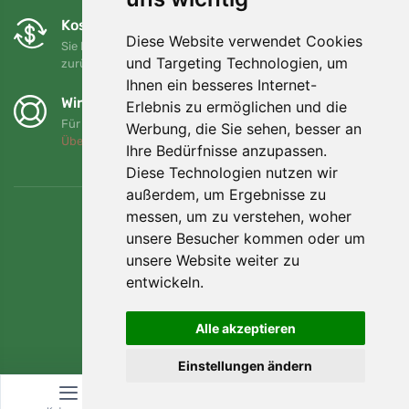
Kostenloser Umtausch und Rückgabe
Diese Website verwendet Cookies
Sie können Ihre Bestellung jederzeit innerhalb von 90 Tagen
und Targeting Technologien, um
zurückgeben oder umtauschen.
Ihnen ein besseres Internet-
Wir unterstützen Trees.org
Erlebnis zu ermöglichen und die
Für jede Bestellung pflanzen wir einen Baum! Mehr lesen
Werbung, die Sie sehen, besser an
Über uns
.
Ihre Bedürfnisse anzupassen.
Diese Technologien nutzen wir
außerdem, um Ergebnisse zu
messen, um zu verstehen, woher
unsere Besucher kommen oder um
unsere Website weiter zu
entwickeln.
Alle akzeptieren
Einstellungen ändern
© Topshelf s.r.o. Alle Rechte vorbehalten.