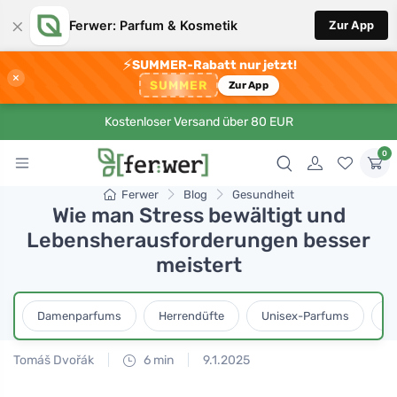
×
Ferwer: Parfum & Kosmetik
Zur App
⚡
SUMMER-Rabatt nur jetzt!
×
SUMMER
Zur App
Kostenloser Versand über 80 EUR
0
Ferwer
Blog
Gesundheit
Wie man Stress bewältigt und
Lebensherausforderungen besser
meistert
Damenparfums
Herrendüfte
Unisex-Parfums
D
Tomáš Dvořák
6 min
9.1.2025