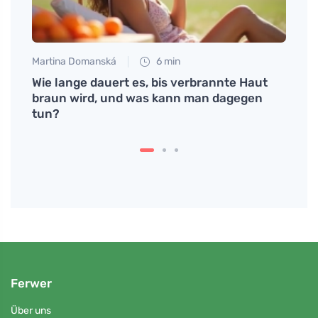
Martina Domanská
6 min
Petr N
t in
Wie lange dauert es, bis verbrannte Haut
Gesun
braun wird, und was kann man dagegen
Herb
tun?
Ferwer
Über uns