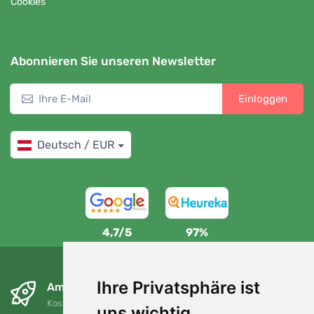
Cookies
Abonnieren Sie unseren Newsletter
Einloggen
Deutsch / EUR
4,7/5
97%
Ihre Privatsphäre ist
Am nächsten Tag und kostenlos
Kostenloser Versand für Bestellungen über 80 EUR
uns wichtig