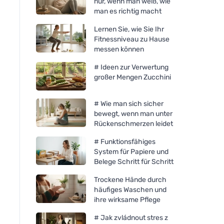
nur, wenn man weiß, wie
man es richtig macht
Lernen Sie, wie Sie Ihr
Fitnessniveau zu Hause
messen können
# Ideen zur Verwertung
großer Mengen Zucchini
# Wie man sich sicher
bewegt, wenn man unter
Rückenschmerzen leidet
# Funktionsfähiges
System für Papiere und
Belege Schritt für Schritt
Trockene Hände durch
häufiges Waschen und
ihre wirksame Pflege
# Jak zvládnout stres z