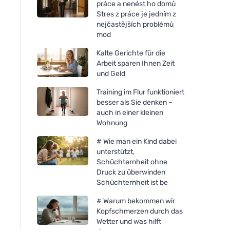
práce a nenést ho domů
Stres z práce je jedním z
nejčastějších problémů
mod
Kalte Gerichte für die
Arbeit sparen Ihnen Zeit
und Geld
Training im Flur funktioniert
besser als Sie denken –
auch in einer kleinen
Wohnung
# Wie man ein Kind dabei
unterstützt,
Schüchternheit ohne
Druck zu überwinden
Schüchternheit ist be
# Warum bekommen wir
Kopfschmerzen durch das
Wetter und was hilft