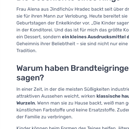
Frau Alena aus Jindřichův Hradec backt seit über d
sie für ihren Mann zur Verlobung. Heute bereitet si
Geburtstagen der Enkelkinder vor. „Die Kinder sage
in der Konditorei. Und das ist für mich das größte Ko
ein Dessert, sondern
ein kleines Ausdrucksmittel 
Geheimnis ihrer Beliebtheit – sie sind nicht nur eine 
Tradition.
Warum haben Brandteigringe
sagen?
In einer Zeit, in der die meisten Süßigkeiten indust
attraktiven Aussehen weicht, wirken
klassische ha
Wurzeln
. Wenn man sie zu Hause backt, weiß man ge
künstlichen Farbstoffe und keine Ersatzstoffe. Zude
der Familie zu verbringen.
Kinder können beim Formen des Teiges helfen, älter