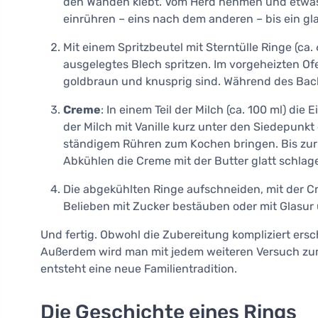
den Wänden klebt. Vom Herd nehmen und etwas 
einrühren – eins nach dem anderen – bis ein gla
Mit einem Spritzbeutel mit Sterntülle Ringe (ca
ausgelegtes Blech spritzen. Im vorgeheizten Of
goldbraun und knusprig sind. Während des Back
Creme
: In einem Teil der Milch (ca. 100 ml) di
der Milch mit Vanille kurz unter den Siedepunkt
ständigem Rühren zum Kochen bringen. Bis zu
Abkühlen die Creme mit der Butter glatt schlag
Die abgekühlten Ringe aufschneiden, mit der 
Belieben mit Zucker bestäuben oder mit Glasur
Und fertig. Obwohl die Zubereitung kompliziert er
Außerdem wird man mit jedem weiteren Versuch zum
entsteht eine neue Familientradition.
Die Geschichte eines Rings