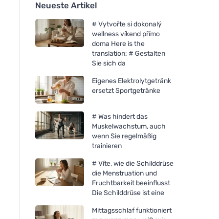
Neueste Artikel
# Vytvořte si dokonalý
wellness víkend přímo
doma Here is the
translation: # Gestalten
Sie sich da
Eigenes Elektrolytgetränk
ersetzt Sportgetränke
# Was hindert das
Muskelwachstum, auch
wenn Sie regelmäßig
trainieren
# Víte, wie die Schilddrüse
die Menstruation und
Fruchtbarkeit beeinflusst
Die Schilddrüse ist eine
Mittagsschlaf funktioniert