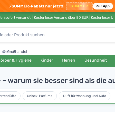
⚡
SUMMER-Rabatt nur jetzt!
SUMMER
Zur App
en sofort versandt. |
Kostenloser Versand über 80 EUR
| Kostenloser 
Großhandel
örper & Hygiene
Kinder
Herren
Gesundheit
– warum sie besser sind als die a
errendüfte
Unisex-Parfums
Duft für Wohnung und Auto