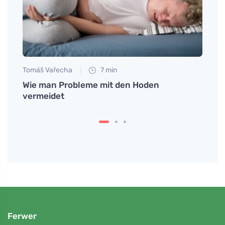
Tomáš Vařecha
7 min
Jan S
reude
Wie man Probleme mit den Hoden
Berga
vermeidet
seeli
Ferwer