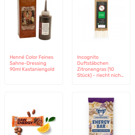
Henné Color Feines
Incognito
Sahne-Dressing
Duftstäbchen
90ml Kastaniengold
Zitronengras (10
Stück) - riecht nicht
nach schwierigen
Insekten