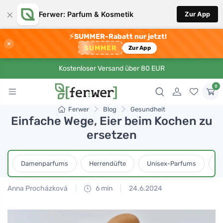
×
Ferwer: Parfum & Kosmetik
Zur App
⚡
SUMMER-Rabatt nur jetzt!
×
SUMMER
Zur App
Kostenloser Versand über 80 EUR
0
Ferwer
Blog
Gesundheit
Einfache Wege, Eier beim Kochen zu
ersetzen
Damenparfums
Herrendüfte
Unisex-Parfums
D
Anna Procházková
6 min
24.6.2024