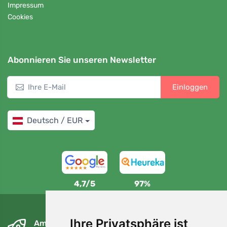
Impressum
Cookies
Abonnieren Sie unseren Newsletter
Einloggen
Deutsch / EUR
4,7/5
97%
Ihre Privatsphäre ist
Am nächsten Tag und kostenlos