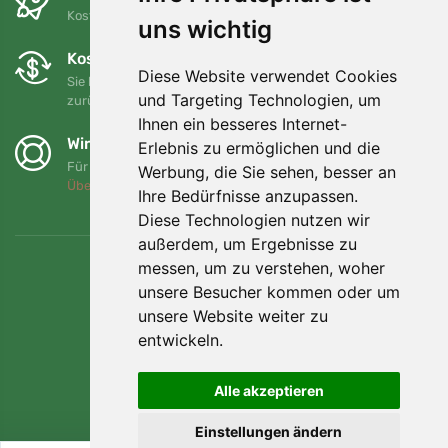
Kostenloser Versand für Bestellungen über 80 EUR
uns wichtig
Kostenloser Umtausch und Rückgabe
Diese Website verwendet Cookies
Sie können Ihre Bestellung jederzeit innerhalb von 90 Tagen
und Targeting Technologien, um
zurückgeben oder umtauschen.
Ihnen ein besseres Internet-
Wir unterstützen Trees.org
Erlebnis zu ermöglichen und die
Für jede Bestellung pflanzen wir einen Baum! Mehr lesen
Werbung, die Sie sehen, besser an
Über uns
.
Ihre Bedürfnisse anzupassen.
Diese Technologien nutzen wir
außerdem, um Ergebnisse zu
messen, um zu verstehen, woher
unsere Besucher kommen oder um
unsere Website weiter zu
entwickeln.
Alle akzeptieren
Einstellungen ändern