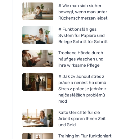
# Wie man sich sicher
bewegt, wenn man unter
Rückenschmerzen leidet
# Funktionsfähiges
System für Papiere und
Belege Schritt für Schritt
Trockene Hände durch
häufiges Waschen und
ihre wirksame Pflege
# Jak zvládnout stres z
práce a nenést ho domů
Stres z práce je jedním z
nejčastějších problémů
mod
Kalte Gerichte für die
Arbeit sparen Ihnen Zeit
und Geld
Training im Flur funktioniert