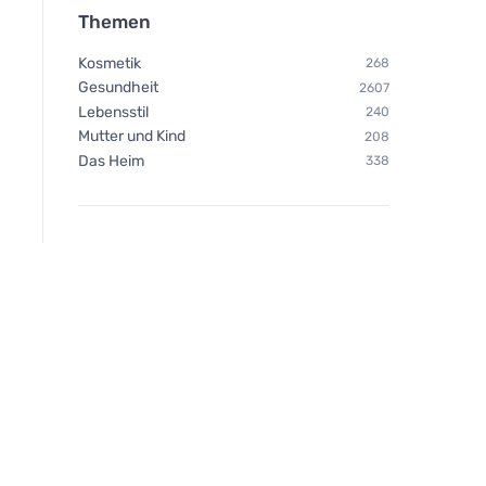
Themen
Kosmetik
268
Gesundheit
2607
Lebensstil
240
Mutter und Kind
208
Das Heim
338
Bombus Protein 30%
peanut&cocolate 50g