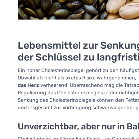
Lebensmittel zur Senkung
der Schlüssel zu langfris
Ein hoher Cholesterinspiegel gehört zu den häufig
Obwohl oft nicht als akutes Risiko wahrgenommen, is
das Herz
verheerend. Überraschend mag die Tatsach
Regulierung des Cholesterinspiegels in der richtige
Senkung des Cholesterinspiegels können den Fettst
und insgesamt zur Vorbeugung schwerwiegender ge
Unverzichtbar, aber nur in Ba
Cholesterin ist im Körper kein Feind – im Gegenteil