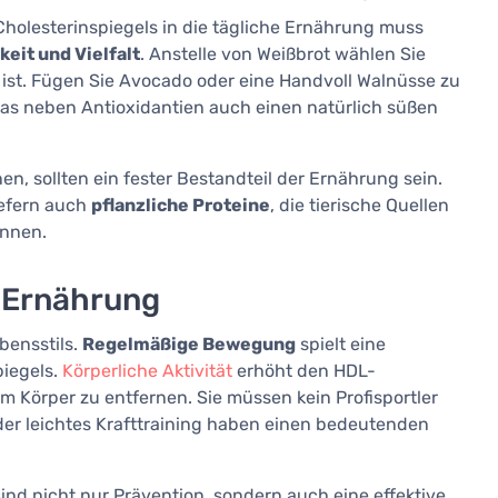
olesterinspiegels in die tägliche Ernährung muss
eit und Vielfalt
. Anstelle von Weißbrot wählen Sie
en ist. Fügen Sie Avocado oder eine Handvoll Walnüsse zu
 das neben Antioxidantien auch einen natürlich süßen
en, sollten ein fester Bestandteil der Ernährung sein.
liefern auch
pflanzliche Proteine
, die tierische Quellen
önnen.
 Ernährung
bensstils.
Regelmäßige Bewegung
spielt eine
piegels.
Körperliche Aktivität
erhöht den HDL-
em Körper zu entfernen. Sie müssen kein Profisportler
er leichtes Krafttraining haben einen bedeutenden
ind nicht nur Prävention, sondern auch eine effektive