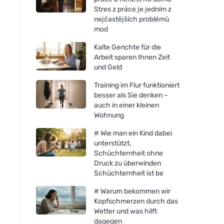
Stres z práce je jedním z
nejčastějších problémů
mod
Kalte Gerichte für die
Arbeit sparen Ihnen Zeit
und Geld
Training im Flur funktioniert
besser als Sie denken –
auch in einer kleinen
Wohnung
# Wie man ein Kind dabei
unterstützt,
Schüchternheit ohne
Druck zu überwinden
Schüchternheit ist be
# Warum bekommen wir
Kopfschmerzen durch das
Wetter und was hilft
dagegen