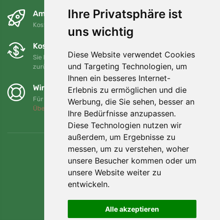
Ihre Privatsphäre ist
Am nächsten Tag und kostenlos
Kostenloser Versand für Bestellungen über 80 EUR
uns wichtig
Kostenloser Umtausch und Rückgabe
Diese Website verwendet Cookies
Sie können Ihre Bestellung jederzeit innerhalb von 90 Tagen
und Targeting Technologien, um
zurückgeben oder umtauschen.
Ihnen ein besseres Internet-
Wir unterstützen Trees.org
Erlebnis zu ermöglichen und die
Für jede Bestellung pflanzen wir einen Baum! Mehr lesen
Werbung, die Sie sehen, besser an
Über uns
.
Ihre Bedürfnisse anzupassen.
Diese Technologien nutzen wir
außerdem, um Ergebnisse zu
messen, um zu verstehen, woher
unsere Besucher kommen oder um
unsere Website weiter zu
entwickeln.
Alle akzeptieren