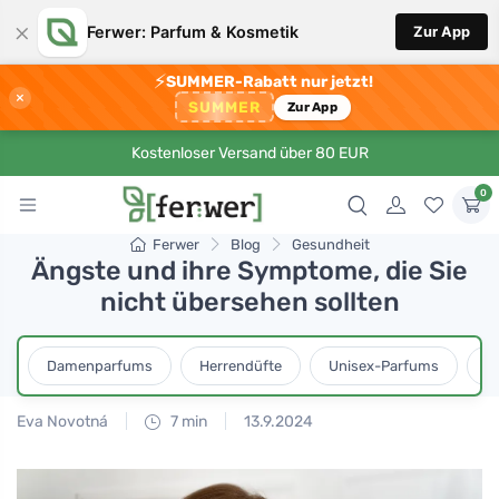
×
Ferwer: Parfum & Kosmetik
Zur App
⚡
SUMMER-Rabatt nur jetzt!
×
SUMMER
Zur App
Kostenloser Versand über 80 EUR
0
Ferwer
Blog
Gesundheit
Ängste und ihre Symptome, die Sie
nicht übersehen sollten
Damenparfums
Herrendüfte
Unisex-Parfums
D
Eva Novotná
7 min
13.9.2024