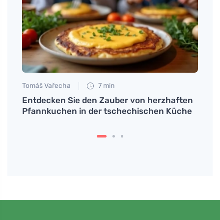
Tomáš Vařecha
7 min
Eva No
nhang
Entdecken Sie den Zauber von herzhaften
Warum
Pfannkuchen in der tschechischen Küche
Bauc