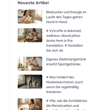
Neueste Artikel
Blutzucker und Energie im
Laufe des Tages gehen
Hand in Hand
# Vytvořte si dokonalý
wellness víkend přímo
doma Here is the
translation: # Gestalten
Sie sich da
Eigenes Elektrolytgetränk
ersetzt Sportgetränke
# Was hindert das
Muskelwachstum, auch
wenn Sie regelmäßig
trainieren
# Víte, wie die Schilddrüse
die Menstruation und