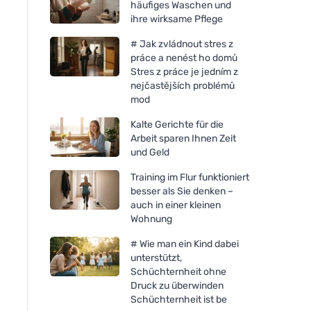
häufiges Waschen und
ihre wirksame Pflege
# Jak zvládnout stres z
práce a nenést ho domů
Stres z práce je jedním z
nejčastějších problémů
mod
Kalte Gerichte für die
Arbeit sparen Ihnen Zeit
und Geld
Training im Flur funktioniert
besser als Sie denken –
auch in einer kleinen
Wohnung
# Wie man ein Kind dabei
unterstützt,
Schüchternheit ohne
Druck zu überwinden
Schüchternheit ist be