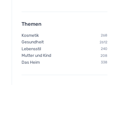
Themen
Rozvoněno Ätherische
Rozvoněno Ätheris
Ölmischung -
Ölmischung -
Kosmetik
268
Weihnachtswunder (10 ml) -
Winterstimmung (10 
Gesundheit
2612
mit Lebkuchengewürzen
Orange, Nelke und 
Lebensstil
240
Mutter und Kind
208
Das Heim
338