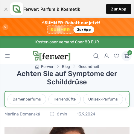
×
Ferwer: Parfum & Kosmetik
Zur App
⚡
SUMMER-Rabatt nur jetzt!
×
SUMMER
Zur App
Kostenloser Versand über 80 EUR
0
Ferwer
Blog
Gesundheit
Achten Sie auf Symptome der
Schilddrüse
Damenparfums
Herrendüfte
Unisex-Parfums
D
Martina Domanská
6 min
13.9.2024