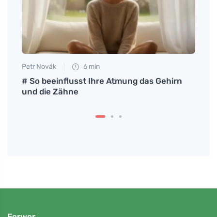
Petr Novák
6 min
Eva No
# So beeinflusst Ihre Atmung das Gehirn
Soda 
und die Zähne
werde
im B
Ferwer