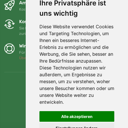
Ihre Privatsphäre ist
Am nächsten Tag und kostenlos
Kostenloser Versand für Bestellungen über 80 EUR
uns wichtig
Kostenloser Umtausch und Rückgabe
Diese Website verwendet Cookies
Sie können Ihre Bestellung jederzeit innerhalb von 90 Tagen
und Targeting Technologien, um
zurückgeben oder umtauschen.
Ihnen ein besseres Internet-
Wir unterstützen Trees.org
Erlebnis zu ermöglichen und die
Für jede Bestellung pflanzen wir einen Baum! Mehr lesen
Werbung, die Sie sehen, besser an
Über uns
.
Ihre Bedürfnisse anzupassen.
Diese Technologien nutzen wir
außerdem, um Ergebnisse zu
messen, um zu verstehen, woher
unsere Besucher kommen oder um
unsere Website weiter zu
entwickeln.
Alle akzeptieren