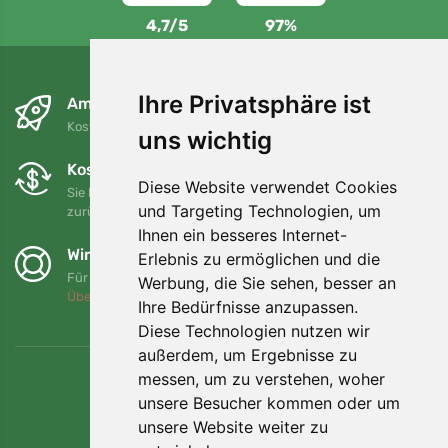
4,7/5
97%
Ihre Privatsphäre ist
Am nächsten Tag und kostenlos
Kostenloser Versand für Bestellungen über 80 EUR
uns wichtig
Kostenloser Umtausch und Rückgabe
Diese Website verwendet Cookies
Sie können Ihre Bestellung jederzeit innerhalb von 90 Tagen
und Targeting Technologien, um
zurückgeben oder umtauschen.
Ihnen ein besseres Internet-
Wir unterstützen Trees.org
Erlebnis zu ermöglichen und die
Für jede Bestellung pflanzen wir einen Baum! Mehr lesen
Werbung, die Sie sehen, besser an
Über uns
.
Ihre Bedürfnisse anzupassen.
Diese Technologien nutzen wir
außerdem, um Ergebnisse zu
messen, um zu verstehen, woher
unsere Besucher kommen oder um
unsere Website weiter zu