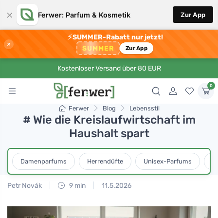
×
Ferwer: Parfum & Kosmetik
Zur App
⚡
SUMMER-Rabatt nur jetzt!
×
SUMMER
Zur App
Kostenloser Versand über 80 EUR
0
Ferwer
Blog
Lebensstil
# Wie die Kreislaufwirtschaft im
Haushalt spart
Damenparfums
Herrendüfte
Unisex-Parfums
D
Petr Novák
9 min
11.5.2026