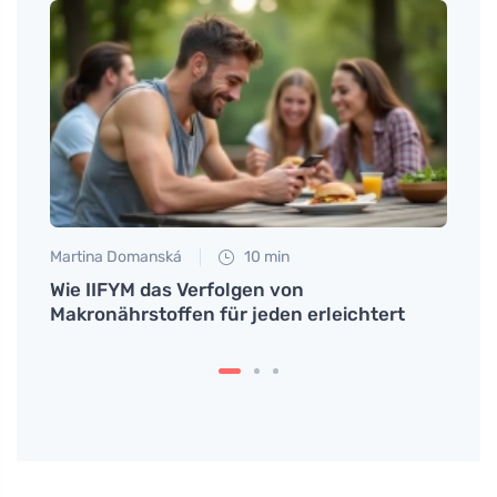
Martina Domanská
10 min
Petr N
ste
Wie IIFYM das Verfolgen von
# Co 
Makronährstoffen für jeden erleichtert
texti
texti