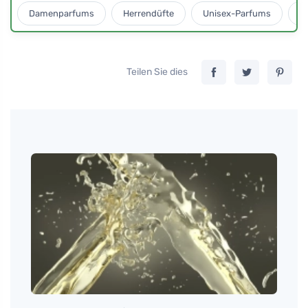
Damenparfums
Herrendüfte
Unisex-Parfums
D
Teilen Sie dies