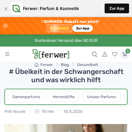
×
Ferwer: Parfum & Kosmetik
Zur App
⚡
SUMMER-Rabatt nur jetzt!
×
SUMMER
Zur App
Kostenloser Versand über 80 EUR
0
Ferwer
Blog
Gesundheit
# Übelkeit in der Schwangerschaft
und was wirklich hilft
Damenparfums
Herrendüfte
Unisex-Parfums
D
Petr Novák
10 min
10.5.2026