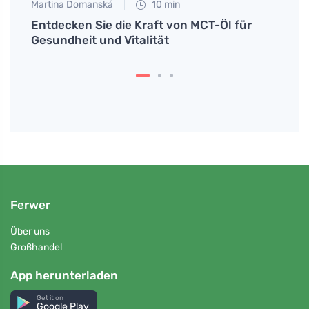
Martina Domanská
10 min
Tomáš
ek
Entdecken Sie die Kraft von MCT-Öl für
Quark
iante
Gesundheit und Vitalität
Rezep
Ferwer
Über uns
Großhandel
App herunterladen
Get it on
Google Play