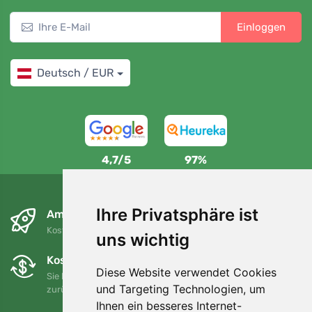
Einloggen
Deutsch / EUR
4,7/5
97%
Ihre Privatsphäre ist
Am nächsten Tag und kostenlos
Kostenloser Versand für Bestellungen über 80 EUR
uns wichtig
Kostenloser Umtausch und Rückgabe
Diese Website verwendet Cookies
Sie können Ihre Bestellung jederzeit innerhalb von 90 Tagen
und Targeting Technologien, um
zurückgeben oder umtauschen.
Ihnen ein besseres Internet-