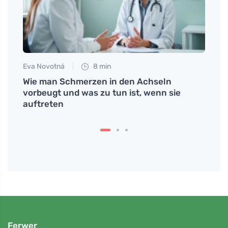
Eva Novotná
8 min
Eva No
m
Wie man Schmerzen in den Achseln
Schne
vorbeugt und was zu tun ist, wenn sie
Milch
auftreten
Ferwer