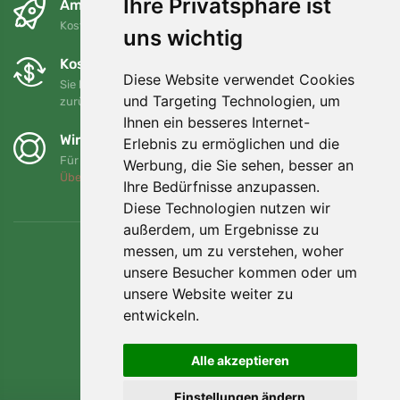
Ihre Privatsphäre ist
Am nächsten Tag und kostenlos
Kostenloser Versand für Bestellungen über 80 EUR
uns wichtig
Kostenloser Umtausch und Rückgabe
Diese Website verwendet Cookies
Sie können Ihre Bestellung jederzeit innerhalb von 90 Tagen
und Targeting Technologien, um
zurückgeben oder umtauschen.
Ihnen ein besseres Internet-
Wir unterstützen Trees.org
Erlebnis zu ermöglichen und die
Für jede Bestellung pflanzen wir einen Baum! Mehr lesen
Werbung, die Sie sehen, besser an
Über uns
.
Ihre Bedürfnisse anzupassen.
Diese Technologien nutzen wir
außerdem, um Ergebnisse zu
messen, um zu verstehen, woher
unsere Besucher kommen oder um
unsere Website weiter zu
entwickeln.
Alle akzeptieren
Einstellungen ändern