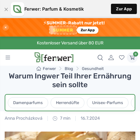
×
Ferwer: Parfum & Kosmetik
Zur App
⚡
SUMMER-Rabatt nur jetzt!
×
SUMMER
Zur App
Kostenloser Versand über 80 EUR
0
Ferwer
Blog
Gesundheit
Warum Ingwer Teil Ihrer Ernährung
sein sollte
Damenparfums
Herrendüfte
Unisex-Parfums
D
Anna Procházková
7 min
16.7.2024