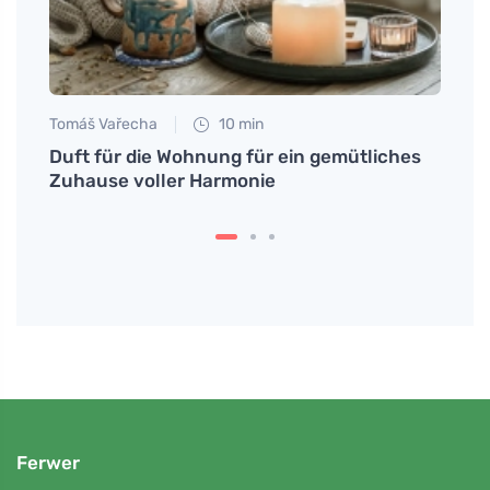
Tomáš Vařecha
10 min
Petr N
Duft für die Wohnung für ein gemütliches
Minim
änken
Zuhause voller Harmonie
mitei
nicht
Ferwer