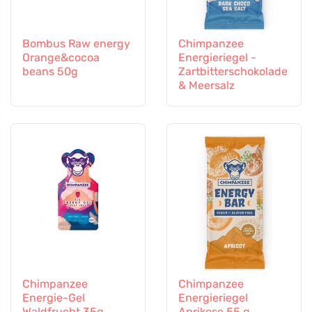
Bombus Raw energy
Chimpanzee
Orange&cocoa
Energieriegel -
beans 50g
Zartbitterschokolade
& Meersalz
Chimpanzee
Chimpanzee
Energie-Gel
Energieriegel
Waldfrucht 35g
Aprikose 55 g