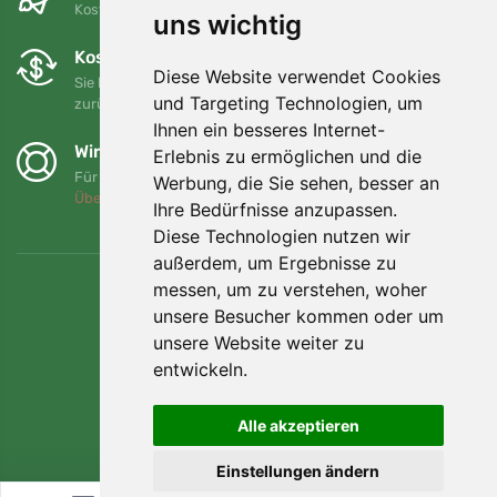
Kostenloser Versand für Bestellungen über 80 EUR
uns wichtig
Kostenloser Umtausch und Rückgabe
Diese Website verwendet Cookies
Sie können Ihre Bestellung jederzeit innerhalb von 90 Tagen
und Targeting Technologien, um
zurückgeben oder umtauschen.
Ihnen ein besseres Internet-
Wir unterstützen Trees.org
Erlebnis zu ermöglichen und die
Für jede Bestellung pflanzen wir einen Baum! Mehr lesen
Werbung, die Sie sehen, besser an
Über uns
.
Ihre Bedürfnisse anzupassen.
Diese Technologien nutzen wir
außerdem, um Ergebnisse zu
messen, um zu verstehen, woher
unsere Besucher kommen oder um
unsere Website weiter zu
entwickeln.
Alle akzeptieren
Einstellungen ändern