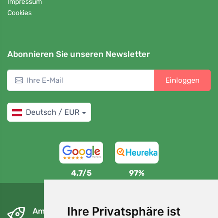
Impressum
Cookies
Abonnieren Sie unseren Newsletter
Einloggen
Deutsch / EUR
4,7/5
97%
Ihre Privatsphäre ist
Am nächsten Tag und kostenlos