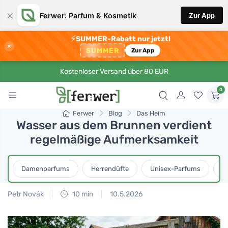
×
Ferwer: Parfum & Kosmetik
Zur App
⚡
SUMMER-Rabatt nur jetzt!
×
SUMMER
Zur App
Kostenloser Versand über 80 EUR
0
Ferwer
Blog
Das Heim
Wasser aus dem Brunnen verdient
regelmäßige Aufmerksamkeit
Damenparfums
Herrendüfte
Unisex-Parfums
D
Petr Novák
10 min
10.5.2026