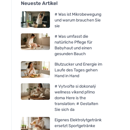
Neueste Artikel
# Was ist Mikrobewegung
und warum brauchen Sie
sie
# Was umfasst die
natürliche Pflege für
Babyhaut und einen
gesunden Bauch
Blutzucker und Energie im
Laufe des Tages gehen
Hand in Hand
# Vytvořte si dokonalý
wellness víkend přímo
doma Here is the
translation: # Gestalten
Sie sich da
Eigenes Elektrolytgetränk
ersetzt Sportgetränke