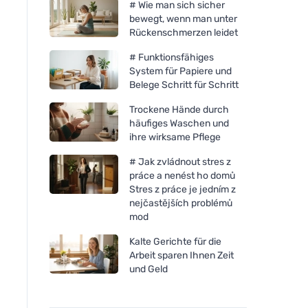
# Wie man sich sicher
bewegt, wenn man unter
Rückenschmerzen leidet
# Funktionsfähiges
System für Papiere und
Belege Schritt für Schritt
Trockene Hände durch
häufiges Waschen und
ihre wirksame Pflege
# Jak zvládnout stres z
práce a nenést ho domů
Stres z práce je jedním z
nejčastějších problémů
mod
Kalte Gerichte für die
Arbeit sparen Ihnen Zeit
und Geld