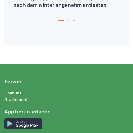
nach dem Winter angenehm entlasten
Kreu
Leben
Ferwer
Über uns
Großhandel
App herunterladen
Get it on
Google Play