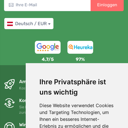
Einloggen
Deutsch / EUR
4,7/5
97%
Ihre Privatsphäre ist
Am nächsten Tag und kostenlos
Kostenloser Versand für Bestellungen über 80 EUR
uns wichtig
Kostenloser Umtausch und Rückgabe
Diese Website verwendet Cookies
Sie können Ihre Bestellung jederzeit innerhalb von 90 Tagen
und Targeting Technologien, um
zurückgeben oder umtauschen.
Ihnen ein besseres Internet-
Wir unterstützen Trees.org
Erlebnis zu ermöglichen und die