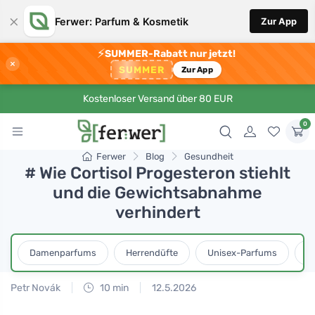
×
Ferwer: Parfum & Kosmetik
Zur App
⚡
SUMMER-Rabatt nur jetzt!
×
SUMMER
Zur App
Kostenloser Versand über 80 EUR
0
Ferwer
Blog
Gesundheit
# Wie Cortisol Progesteron stiehlt
und die Gewichtsabnahme
verhindert
Damenparfums
Herrendüfte
Unisex-Parfums
D
Petr Novák
10 min
12.5.2026