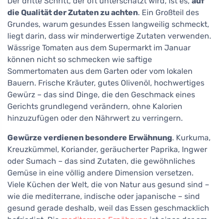
Der dritte Schritt, der oft unterschätzt wird, ist es,
auf
die Qualität der Zutaten zu achten
. Ein Großteil des
Grundes, warum gesundes Essen langweilig schmeckt,
liegt darin, dass wir minderwertige Zutaten verwenden.
Wässrige Tomaten aus dem Supermarkt im Januar
können nicht so schmecken wie saftige
Sommertomaten aus dem Garten oder vom lokalen
Bauern. Frische Kräuter, gutes Olivenöl, hochwertiges
Gewürz – das sind Dinge, die den Geschmack eines
Gerichts grundlegend verändern, ohne Kalorien
hinzuzufügen oder den Nährwert zu verringern.
Gewürze verdienen besondere Erwähnung
. Kurkuma,
Kreuzkümmel, Koriander, geräucherter Paprika, Ingwer
oder Sumach – das sind Zutaten, die gewöhnliches
Gemüse in eine völlig andere Dimension versetzen.
Viele Küchen der Welt, die von Natur aus gesund sind –
wie die mediterrane, indische oder japanische – sind
gesund gerade deshalb, weil das Essen geschmacklich