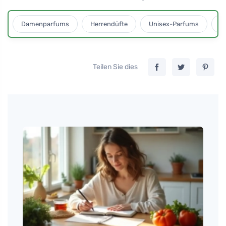
Damenparfums
Herrendüfte
Unisex-Parfums
D
Teilen Sie dies