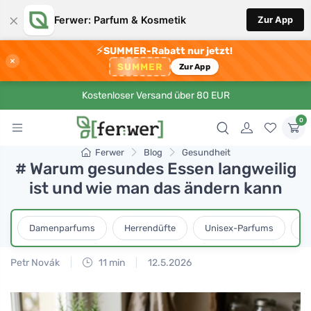
×
Ferwer: Parfum & Kosmetik
Zur App
⚡
SUMMER-Rabatt nur jetzt!
×
SUMMER
Zur App
Kostenloser Versand über 80 EUR
0
Ferwer
Blog
Gesundheit
# Warum gesundes Essen langweilig
ist und wie man das ändern kann
Damenparfums
Herrendüfte
Unisex-Parfums
D
Petr Novák
11 min
12.5.2026