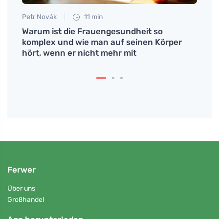
Petr Novák
11 min
Anna 
beim
Warum ist die Frauengesundheit so
Wie 
icht
komplex und wie man auf seinen Körper
Hyst
hört, wenn er nicht mehr mit
Gleic
Ferwer
Über uns
Großhandel