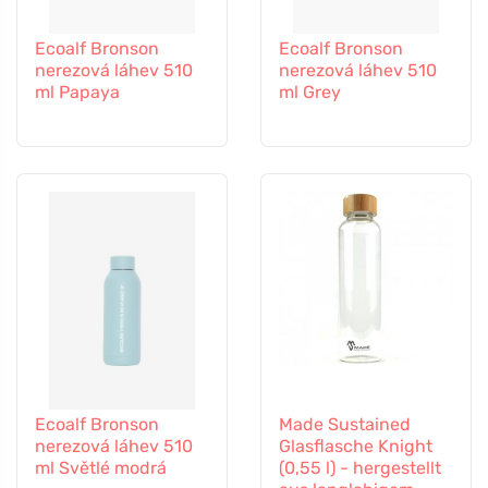
Ecoalf Bronson
Ecoalf Bronson
nerezová láhev 510
nerezová láhev 510
ml Papaya
ml Grey
Ecoalf Bronson
Made Sustained
nerezová láhev 510
Glasflasche Knight
ml Světlé modrá
(0,55 l) - hergestellt