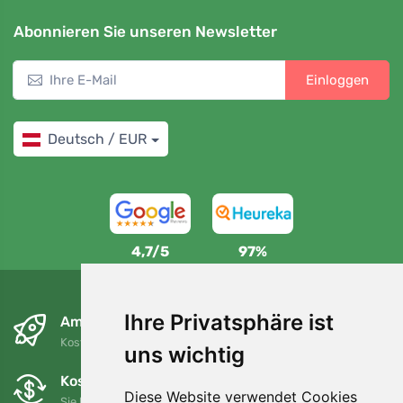
Abonnieren Sie unseren Newsletter
Einloggen
Deutsch / EUR
4,7/5
97%
Ihre Privatsphäre ist
Am nächsten Tag und kostenlos
Kostenloser Versand für Bestellungen über 80 EUR
uns wichtig
Kostenloser Umtausch und Rückgabe
Diese Website verwendet Cookies
Sie können Ihre Bestellung jederzeit innerhalb von 90 Tagen