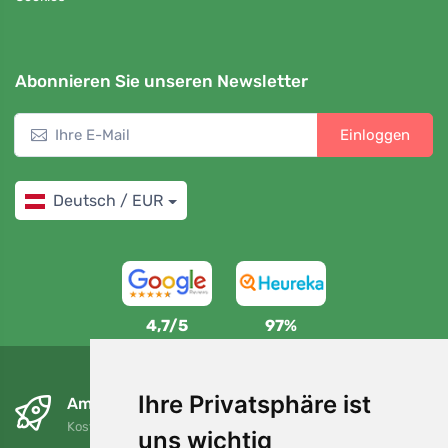
Abonnieren Sie unseren Newsletter
Einloggen
Deutsch / EUR
4,7/5
97%
Ihre Privatsphäre ist
Am nächsten Tag und kostenlos
Kostenloser Versand für Bestellungen über 80 EUR
uns wichtig