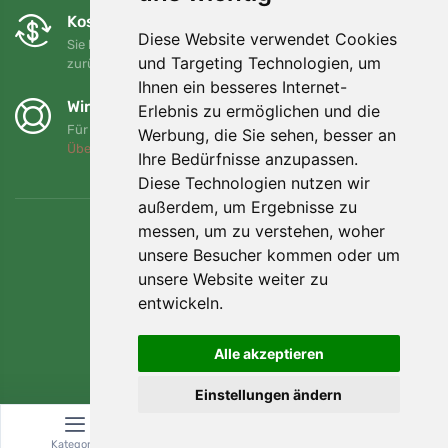
Kostenloser Umtausch und Rückgabe
Diese Website verwendet Cookies
Sie können Ihre Bestellung jederzeit innerhalb von 90 Tagen
und Targeting Technologien, um
zurückgeben oder umtauschen.
Ihnen ein besseres Internet-
Wir unterstützen Trees.org
Erlebnis zu ermöglichen und die
Für jede Bestellung pflanzen wir einen Baum! Mehr lesen
Werbung, die Sie sehen, besser an
Über uns
.
Ihre Bedürfnisse anzupassen.
Diese Technologien nutzen wir
außerdem, um Ergebnisse zu
messen, um zu verstehen, woher
unsere Besucher kommen oder um
unsere Website weiter zu
entwickeln.
Alle akzeptieren
Einstellungen ändern
© Topshelf s.r.o. Alle Rechte vorbehalten.
Kategorie
Suche
Warenkorb