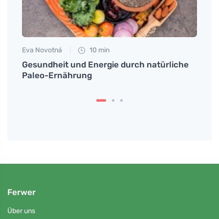
Eva Novotná
10 min
Petr N
en auf
Gesundheit und Energie durch natürliche
Plast
nen
Paleo-Ernährung
Ferwer
Über uns