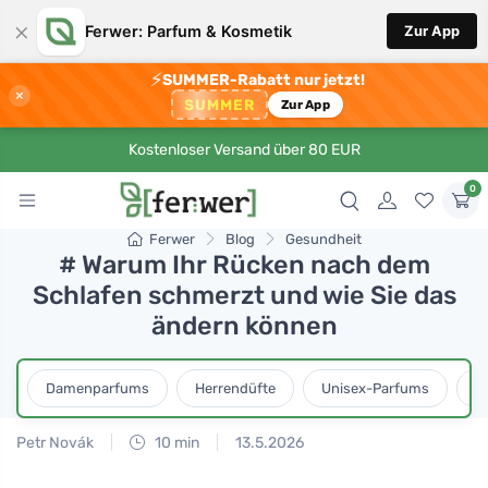
×
Ferwer: Parfum & Kosmetik
Zur App
⚡
SUMMER-Rabatt nur jetzt!
×
SUMMER
Zur App
Kostenloser Versand über 80 EUR
0
Ferwer
Blog
Gesundheit
# Warum Ihr Rücken nach dem
Schlafen schmerzt und wie Sie das
ändern können
Damenparfums
Herrendüfte
Unisex-Parfums
D
Petr Novák
10 min
13.5.2026