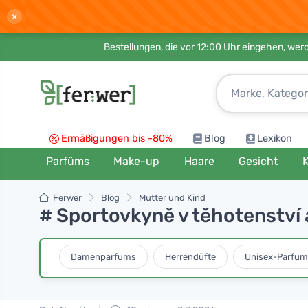
×
Bestellungen, die vor 12:00 Uhr eingehen, werd
Ermäßigungen bis -80%
Blog
Lexikon
Parfüms
Make-up
Haare
Gesicht
K
Ferwer
Blog
Mutter und Kind
# Sportovkyně v těhotenství a
Damenparfums
Herrendüfte
Unisex-Parfum