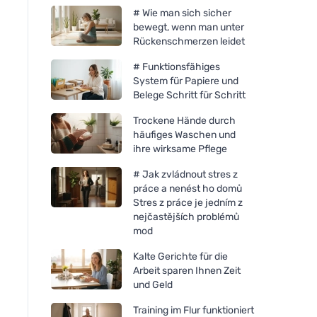
# Wie man sich sicher
bewegt, wenn man unter
Rückenschmerzen leidet
# Funktionsfähiges
System für Papiere und
Belege Schritt für Schritt
Trockene Hände durch
häufiges Waschen und
ihre wirksame Pflege
# Jak zvládnout stres z
práce a nenést ho domů
Stres z práce je jedním z
nejčastějších problémů
mod
Kalte Gerichte für die
Arbeit sparen Ihnen Zeit
und Geld
Training im Flur funktioniert