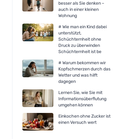
besser als Sie denken –
auch in einer kleinen
Wohnung
# Wie man ein Kind dabei
unterstützt,
Schüchternheit ohne
Druck zu überwinden
Schüchternheit ist be
# Warum bekommen wir
Kopfschmerzen durch das
Wetter und was hilft
dagegen
Organika Benediktin 500
Organika Bockshorn
Lernen Sie, wie Sie mit
mg, 60 Kapseln
mg, 60 Kapseln
Informationsüberflutung
umgehen können
Einkochen ohne Zucker ist
einen Versuch wert