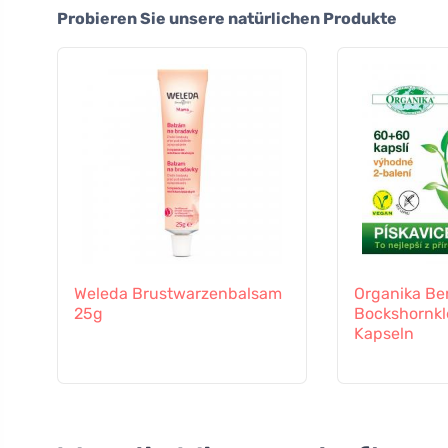
Probieren Sie unsere natürlichen Produkte
Weleda Brustwarzenbalsam
Organika Be
25g
Bockshornkl
Kapseln