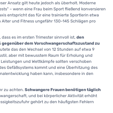
ser Ansatz gilt heute jedoch als überholt. Moderne
Tests" – wenn eine Frau beim Sport fließend konversieren
xis entspricht das für eine trainierte Sportlerin etwa
h Alter und Fitness ungefähr 130–145 Schlägen pro
dass es im ersten Trimester sinnvoll ist,
den
 gegenüber dem Vorschwan­gerschafts­zustand zu
eutete das den Wechsel von 12 Stunden auf etwa 9
stil, aber mit bewusstem Raum für Erholung und
le Leistungen und Wettkämpfe sollten verschoben
 des Gefäßsystems kommt und eine Überhitzung des
nalentwicklung haben kann, insbesondere in den
hr zu achten.
Schwangere Frauen benötigen täglich
wangerschaft, und bei körperlicher Aktivität erhöht
üssigkeitszufuhr gehört zu den häufigsten Fehlern