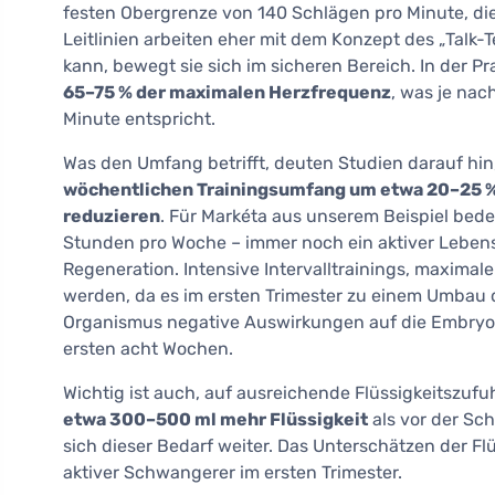
festen Obergrenze von 140 Schlägen pro Minute, die
Leitlinien arbeiten eher mit dem Konzept des „Talk-
kann, bewegt sie sich im sicheren Bereich. In der Pra
65–75 % der maximalen Herzfrequenz
, was je nac
Minute entspricht.
Was den Umfang betrifft, deuten Studien darauf hin, 
wöchentlichen Trainingsumfang um etwa 20–25 %
reduzieren
. Für Markéta aus unserem Beispiel bed
Stunden pro Woche – immer noch ein aktiver Lebens
Regeneration. Intensive Intervalltrainings, maxima
werden, da es im ersten Trimester zu einem Umbau
Organismus negative Auswirkungen auf die Embryo
ersten acht Wochen.
Wichtig ist auch, auf ausreichende Flüssigkeitszufu
etwa 300–500 ml mehr Flüssigkeit
als vor der Sch
sich dieser Bedarf weiter. Das Unterschätzen der Fl
aktiver Schwangerer im ersten Trimester.