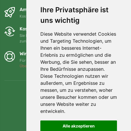
Ihre Privatsphäre ist
Am nächsten Tag und kostenlos
Kostenloser Versand für Bestellungen über 80 EUR
uns wichtig
Kostenloser Umtausch und Rückgabe
Diese Website verwendet Cookies
Sie können Ihre Bestellung jederzeit innerhalb von 90 Tagen
und Targeting Technologien, um
zurückgeben oder umtauschen.
Ihnen ein besseres Internet-
Wir unterstützen Trees.org
Erlebnis zu ermöglichen und die
Für jede Bestellung pflanzen wir einen Baum! Mehr lesen
Werbung, die Sie sehen, besser an
Über uns
.
Ihre Bedürfnisse anzupassen.
Diese Technologien nutzen wir
außerdem, um Ergebnisse zu
messen, um zu verstehen, woher
unsere Besucher kommen oder um
unsere Website weiter zu
entwickeln.
Alle akzeptieren