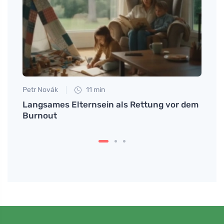
Petr Novák
11 min
Eva No
chaft
Langsames Elternsein als Rettung vor dem
Was 
Burnout
der B