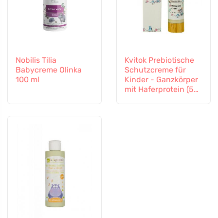
Nobilis Tilia
Kvitok Prebiotische
Babycreme Olinka
Schutzcreme für
100 ml
Kinder - Ganzkörper
mit Haferprotein (50
ml) - schützt vor
äußeren Einflüssen