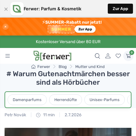
×
Ferwer: Parfum & Kosmetik
Zur App
⚡
SUMMER-Rabatt nur jetzt!
×
SUMMER
Zur App
Kostenloser Versand über 80 EUR
0
Ferwer
Blog
Mutter und Kind
# Warum Gutenachtmärchen besser
sind als Hörbücher
Damenparfums
Herrendüfte
Unisex-Parfums
D
Petr Novák
11 min
2.7.2026