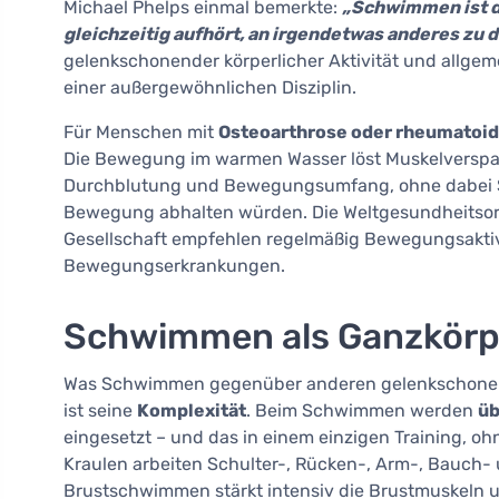
Michael Phelps einmal bemerkte:
„Schwimmen ist de
gleichzeitig aufhört, an irgendetwas anderes zu 
gelenkschonender körperlicher Aktivität und all
einer außergewöhnlichen Disziplin.
Für Menschen mit
Osteoarthrose oder rheumatoide
Die Bewegung im warmen Wasser löst Muskelverspa
Durchblutung und Bewegungsumfang, ohne dabei Sc
Bewegung abhalten würden. Die Weltgesundheitsor
Gesellschaft empfehlen regelmäßig Bewegungsaktivi
Bewegungserkrankungen.
Schwimmen als Ganzkör
Was Schwimmen gegenüber anderen gelenkschonend
ist seine
Komplexität
. Beim Schwimmen werden
üb
eingesetzt – und das in einem einzigen Training, 
Kraulen arbeiten Schulter-, Rücken-, Arm-, Bauch-
Brustschwimmen stärkt intensiv die Brustmuskeln u