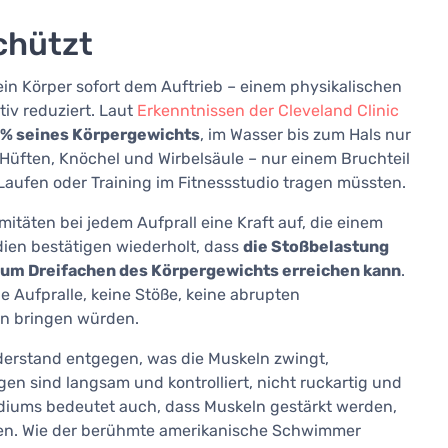
schützt
ein Körper sofort dem Auftrieb – einem physikalischen
iv reduziert. Laut
Erkenntnissen der Cleveland Clinic
 % seines Körpergewichts
, im Wasser bis zum Hals nur
 Hüften, Knöchel und Wirbelsäule – nur einem Bruchteil
Laufen oder Training im Fitnessstudio tragen müssten.
täten bei jedem Aufprall eine Kraft auf, die einem
dien bestätigen wiederholt, dass
die Stoßbelastung
 zum Dreifachen des Körpergewichts erreichen kann
.
e Aufpralle, keine Stöße, keine abrupten
en bringen würden.
iderstand entgegen, was die Muskeln zwingt,
en sind langsam und kontrolliert, nicht ruckartig und
diums bedeutet auch, dass Muskeln gestärkt werden,
en. Wie der berühmte amerikanische Schwimmer