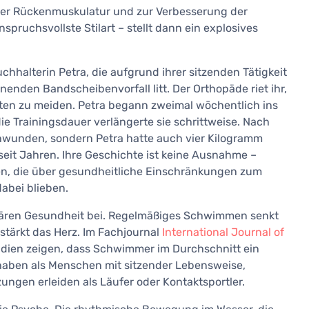
er Rückenmuskulatur und zur Verbesserung der
spruchsvollste Stilart – stellt dann ein explosives
chhalterin Petra, die aufgrund ihrer sitzenden Tätigkeit
den Bandscheibenvorfall litt. Der Orthopäde riet ihr,
hten zu meiden. Petra begann zweimal wöchentlich ins
 Trainingsdauer verlängerte sie schrittweise. Nach
hwunden, sondern Petra hatte auch vier Kilogramm
eit Jahren. Ihre Geschichte ist keine Ausnahme –
n, die über gesundheitliche Einschränkungen zum
bei blieben.
lären Gesundheit bei. Regelmäßiges Schwimmen senkt
stärkt das Herz. Im Fachjournal
International Journal of
udien zeigen, dass Schwimmer im Durchschnitt ein
 haben als Menschen mit sitzender Lebensweise,
ngen erleiden als Läufer oder Kontaktsportler.