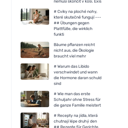
nemusí skončit v koši. Exis
# Cviky na ploché nohy,
které skutečně fungují ---
## Übungen gegen
Plattfüße, die wirklich
funkti
Bäume pflanzen reicht
nicht aus, die Ökologie
braucht viel mehr
# Warum das Libido
verschwindet und wann
die Hormone daran schuld
sind
Bombus Raw protein Cocoa
Bombus Raw protei
# Wie man das erste
beans 50g
butter 50g
Schuljahr ohne Stress für
die ganze Familie meistert
# Recepty na jídla, která
chutnají lépe druhý den
## Rezepte für Gerichte,