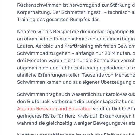
Rückenschwimmen ist hervorragend zur Stärkung d
Körperhaltung. Der Schmetterlingsstil – technisch an
Training des gesamten Rumpfes dar.
Nehmen wir als Beispiel die dreiundvierzigjährige Bu
an chronischen Rückenschmerzen und einem beginnen
Laufen, Aerobic und Krafttraining mit freien Gewic
Schwimmbad zu gehen – anfangs nur 20 Minuten, die
drei Monaten waren nicht nur die Schmerzen versc
abgenommen und fühlte sich energiegeladener als s
ähnliche Erfahrungen teilen Tausende von Mensche
Schwimmen kamen und aus eigener Überzeugung da
Schwimmen trägt auch wesentlich zur kardiovasku
den Blutdruck, verbessert die Lungenkapazität und 
Aquatic Research and Education
veröffentlichte St
geringeres Risiko für Herz-Kreislauf-Erkrankungen
während sie gleichzeitig weniger Bewegungsverletzu