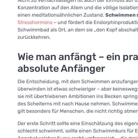
Nicht zu vernachlässigen ist auch der Einfluss auf
Konzentration auf den Atem und die völlige Isolati
einen meditationsähnlichen Zustand.
Schwimmen se
Stresshormons
– und fördert die Endorphinprodukt
Schwimmbad als Ort, an dem sie „den Kopf abschalte
zurückkehren.
Wie man anfängt – ein pra
absolute Anfänger
Die Entscheidung, mit dem Schwimmen anzufangen, i
überwinden ist etwas schwieriger – aber keineswegs
sie mit übertriebenen Ambitionen ins Becken sprin
des Scheiterns mit nach Hause nehmen. Schwimmen si
gilt besonders für Menschen, die nicht richtig atm
Der erste Schritt sollte eine Einschätzung des eig
schlecht schwimmt, sollte einen Schwimmkurs für Er