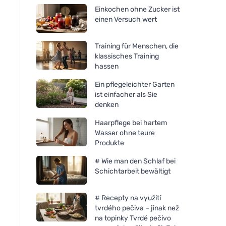
Einkochen ohne Zucker ist
einen Versuch wert
Training für Menschen, die
klassisches Training
hassen
Ein pflegeleichter Garten
ist einfacher als Sie
denken
Haarpflege bei hartem
Wasser ohne teure
Produkte
# Wie man den Schlaf bei
Schichtarbeit bewältigt
# Recepty na využití
tvrdého pečiva – jinak než
na topinky Tvrdé pečivo