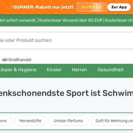
⚡
SUMMER-Rabatt nur jetzt!
SUMMER
Zur App
en sofort versandt. |
Kostenloser Versand über 80 EUR
| Kostenloser 
Großhandel
örper & Hygiene
Kinder
Herren
Gesundheit
kschonendste Sport ist Schwimme
ums
Herrendüfte
Unisex-Parfums
Duft für Wohnung u