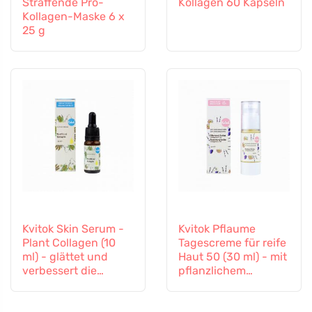
Straffende Pro-
Kollagen 60 Kapseln
Kollagen-Maske 6 x
25 g
Kvitok Skin Serum -
Kvitok Pflaume
Plant Collagen (10
Tagescreme für reife
ml) - glättet und
Haut 50 (30 ml) - mit
verbessert die
pflanzlichem
Elastizität
Kollagen