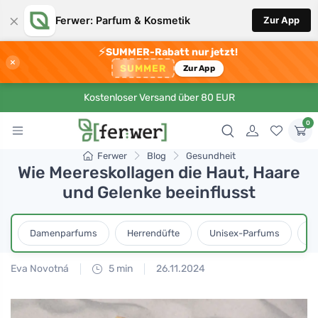
×
Ferwer: Parfum & Kosmetik
Zur App
⚡
SUMMER-Rabatt nur jetzt!
×
SUMMER
Zur App
Kostenloser Versand über 80 EUR
0
Ferwer
Blog
Gesundheit
Wie Meereskollagen die Haut, Haare
und Gelenke beeinflusst
Damenparfums
Herrendüfte
Unisex-Parfums
D
Eva Novotná
5 min
26.11.2024