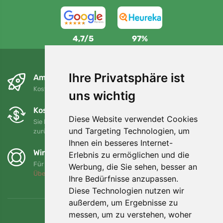
4,7/5
97%
Ihre Privatsphäre ist
Am nächsten Tag und kostenlos
Kostenloser Versand für Bestellungen über 80 EUR
uns wichtig
Kostenloser Umtausch und Rückgabe
Diese Website verwendet Cookies
Sie können Ihre Bestellung jederzeit innerhalb von 90 Tagen
und Targeting Technologien, um
zurückgeben oder umtauschen.
Ihnen ein besseres Internet-
Wir unterstützen Trees.org
Erlebnis zu ermöglichen und die
Für jede Bestellung pflanzen wir einen Baum! Mehr lesen
Werbung, die Sie sehen, besser an
Über uns
.
Ihre Bedürfnisse anzupassen.
Diese Technologien nutzen wir
außerdem, um Ergebnisse zu
messen, um zu verstehen, woher