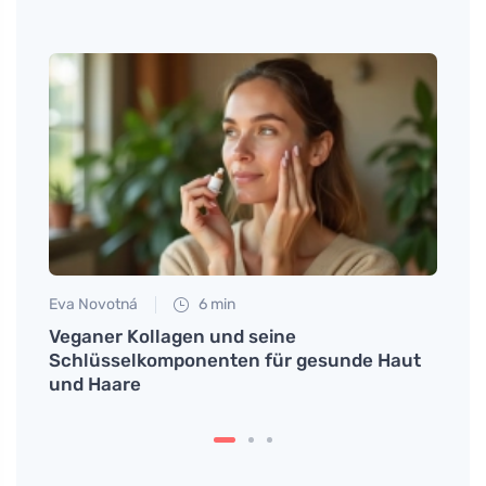
Eva Novotná
6 min
Tomáš
0
Veganer Kollagen und seine
Wie e
Schlüsselkomponenten für gesunde Haut
wirkt
und Haare
erwa