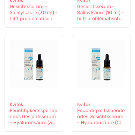
Kvitok
Kvitok
Gesichtsserum -
Gesichtsserum -
Salicylsäure (30 ml) -
Salicylsäure (10 ml) -
hilft problematischer
hilft problematischer
Haut
Haut
Kvitok
Kvitok
Feuchtigkeitsspende
Feuchtigkeitsspende
ndes Gesichtsserum
ndes Gesichtsserum
- Hyaluronsäure (30
- Hyaluronsäure (10
ml) - Intensive
ml) - Intensive
Feuchtigkeitspflege
Feuchtigkeitspflege