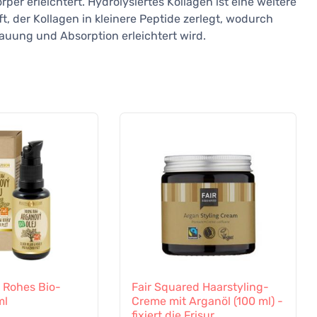
per erleichtert. Hydrolysiertes Kollagen ist eine weitere
t, der Kollagen in kleinere Peptide zerlegt, wodurch
auung und Absorption erleichtert wird.
n Rohes Bio-
Fair Squared Haarstyling-
ml
Creme mit Arganöl (100 ml) -
fixiert die Frisur