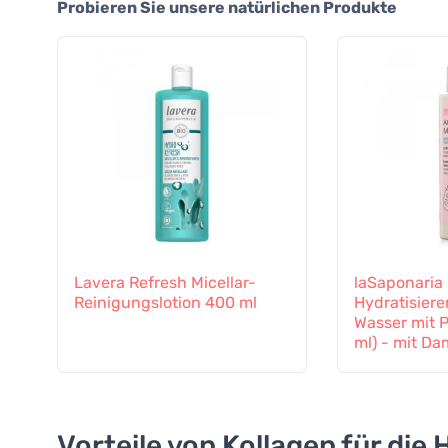
Probieren Sie unsere natürlichen Produkte
Lavera Refresh Micellar-
laSaponaria
Reinigungslotion 400 ml
Hydratisiere
Wasser mit P
ml) - mit D
und Kornbl
Vorteile von Kollagen für die 