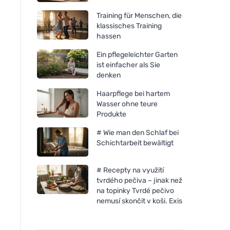
Training für Menschen, die
klassisches Training
hassen
Ein pflegeleichter Garten
ist einfacher als Sie
denken
Haarpflege bei hartem
Wasser ohne teure
Produkte
# Wie man den Schlaf bei
Schichtarbeit bewältigt
# Recepty na využití
tvrdého pečiva – jinak než
na topinky Tvrdé pečivo
nemusí skončit v koši. Exis