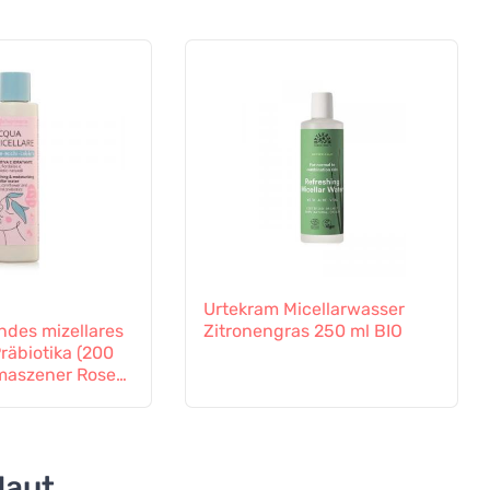
Urtekram Micellarwasser
ndes mizellares
Zitronengras 250 ml BIO
räbiotika (200
amaszener Rose
ume
Haut