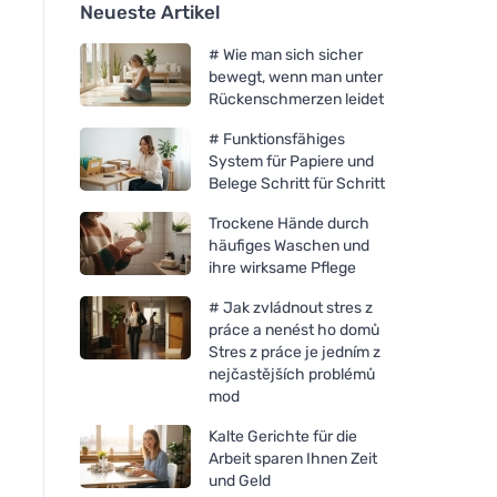
Neueste Artikel
# Wie man sich sicher
bewegt, wenn man unter
Rückenschmerzen leidet
# Funktionsfähiges
System für Papiere und
Belege Schritt für Schritt
Trockene Hände durch
häufiges Waschen und
ihre wirksame Pflege
# Jak zvládnout stres z
práce a nenést ho domů
Stres z práce je jedním z
nejčastějších problémů
mod
Kalte Gerichte für die
Arbeit sparen Ihnen Zeit
und Geld