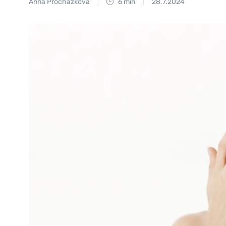
Anna Procházková
6 min
28.7.2024