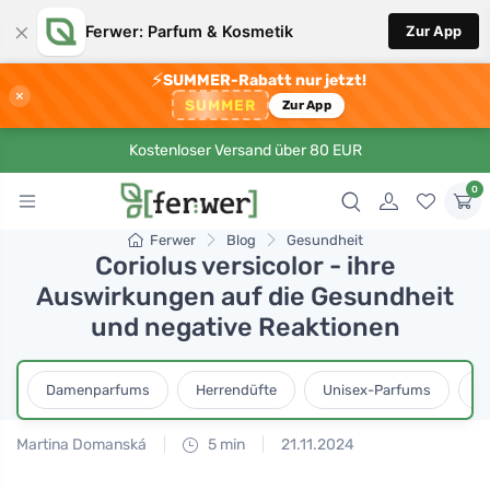
×
Ferwer: Parfum & Kosmetik
Zur App
⚡
SUMMER-Rabatt nur jetzt!
×
SUMMER
Zur App
Kostenloser Versand über 80 EUR
0
Ferwer
Blog
Gesundheit
Coriolus versicolor - ihre
Auswirkungen auf die Gesundheit
und negative Reaktionen
Damenparfums
Herrendüfte
Unisex-Parfums
D
Martina Domanská
5 min
21.11.2024