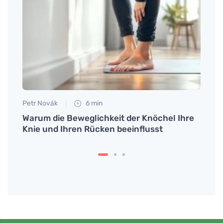
Petr Novák
6 min
Tomáš
ek
Warum die Beweglichkeit der Knöchel Ihre
Minze
iante
Knie und Ihren Rücken beeinflusst
auf i