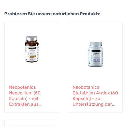
Probieren Sie unsere natürlichen Produkte
Neobotanics
Neobotanics
Neocellium (60
Glutathion Antiox (60
Kapseln) - mit
Kapseln) - zur
Extrakten aus
Unterstützung der
Vitalpilzen und
Entgiftung und des
Ginseng
Immunsystems