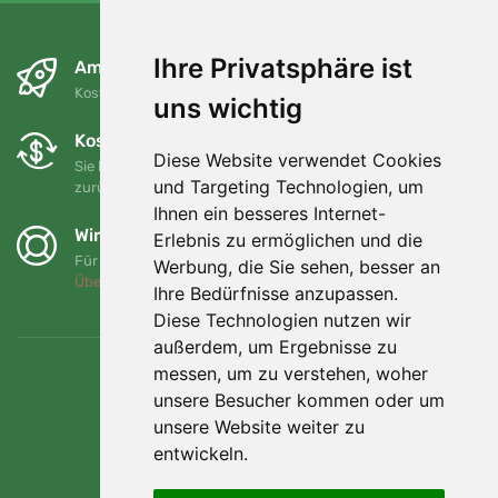
Ihre Privatsphäre ist
Am nächsten Tag und kostenlos
Kostenloser Versand für Bestellungen über 80 EUR
uns wichtig
Kostenloser Umtausch und Rückgabe
Diese Website verwendet Cookies
Sie können Ihre Bestellung jederzeit innerhalb von 90 Tagen
und Targeting Technologien, um
zurückgeben oder umtauschen.
Ihnen ein besseres Internet-
Wir unterstützen Trees.org
Erlebnis zu ermöglichen und die
Für jede Bestellung pflanzen wir einen Baum! Mehr lesen
Werbung, die Sie sehen, besser an
Über uns
.
Ihre Bedürfnisse anzupassen.
Diese Technologien nutzen wir
außerdem, um Ergebnisse zu
messen, um zu verstehen, woher
unsere Besucher kommen oder um
unsere Website weiter zu
entwickeln.