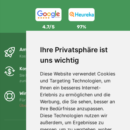
4,7/5
97%
Ihre Privatsphäre ist
Am nächsten Tag und kostenlos
Kostenloser Versand für Bestellungen über 80 EUR
uns wichtig
Kostenloser Umtausch und Rückgabe
Diese Website verwendet Cookies
Sie können Ihre Bestellung jederzeit innerhalb von 90 Tagen
und Targeting Technologien, um
zurückgeben oder umtauschen.
Ihnen ein besseres Internet-
Wir unterstützen Trees.org
Erlebnis zu ermöglichen und die
Für jede Bestellung pflanzen wir einen Baum! Mehr lesen
Werbung, die Sie sehen, besser an
Über uns
.
Ihre Bedürfnisse anzupassen.
Diese Technologien nutzen wir
außerdem, um Ergebnisse zu
messen, um zu verstehen, woher