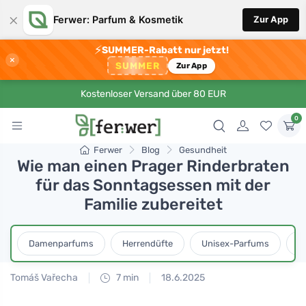
×
Ferwer: Parfum & Kosmetik
Zur App
⚡
SUMMER-Rabatt nur jetzt!
×
SUMMER
Zur App
Kostenloser Versand über 80 EUR
0
Ferwer
Blog
Gesundheit
Wie man einen Prager Rinderbraten
für das Sonntagsessen mit der
Familie zubereitet
Damenparfums
Herrendüfte
Unisex-Parfums
D
Tomáš Vařecha
7 min
18.6.2025