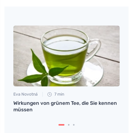
teile
Eva Novotná
7 min
Jan S
Wirkungen von grünem Tee, die Sie kennen
Omas 
müssen
perf