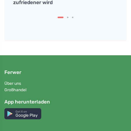
es bei
zufriedener wird
oder
Ferwer
Über uns
Großhandel
App herunterladen
Get it on
Google Play