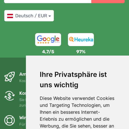
Deutsch / EUR
4,7/5
97%
Ihre Privatsphäre ist
Am nächsten Tag und kostenlos
Kostenloser Versand für Bestellungen über 80 EUR
uns wichtig
Kostenloser Umtausch und Rückgabe
Diese Website verwendet Cookies
Sie können Ihre Bestellung jederzeit innerhalb von 90 Tagen
und Targeting Technologien, um
zurückgeben oder umtauschen.
Ihnen ein besseres Internet-
Wir unterstützen Trees.org
Erlebnis zu ermöglichen und die
Für jede Bestellung pflanzen wir einen Baum! Mehr lesen
Werbung, die Sie sehen, besser an