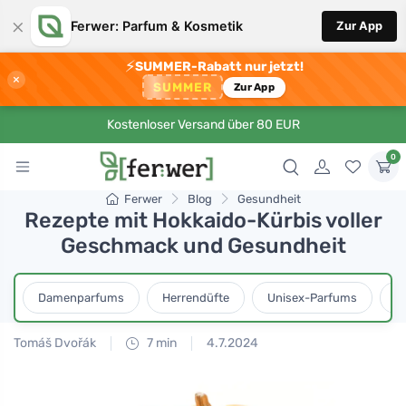
×
Ferwer: Parfum & Kosmetik
Zur App
⚡
SUMMER-Rabatt nur jetzt!
×
SUMMER
Zur App
Kostenloser Versand über 80 EUR
0
Ferwer
Blog
Gesundheit
Rezepte mit Hokkaido-Kürbis voller
Geschmack und Gesundheit
Damenparfums
Herrendüfte
Unisex-Parfums
D
Tomáš Dvořák
7 min
4.7.2024