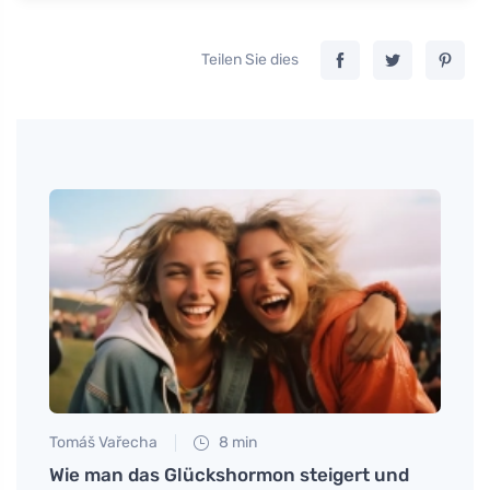
Teilen Sie dies
Tomáš Vařecha
8 min
Martin
Wie man das Glückshormon steigert und
Was t